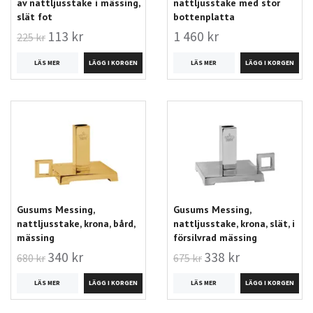
av nattljusstake i mässing,
nattljusstake med stor
slät fot
bottenplatta
113 kr
1 460 kr
225 kr
LÄS MER
LÄS MER
Gusums Messing,
Gusums Messing,
nattljusstake, krona, bård,
nattljusstake, krona, slät, i
mässing
försilvrad mässing
340 kr
338 kr
680 kr
675 kr
LÄS MER
LÄS MER