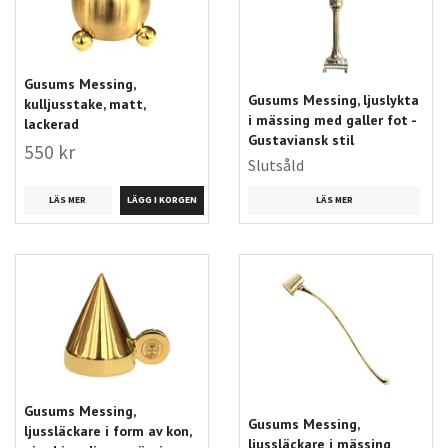
Gusums Messing,
Gusums Messing, ljuslykta
kulljusstake, matt,
i mässing med galler fot -
lackerad
Gustaviansk stil
550 kr
Slutsåld
LÄS MER
LÄS MER
Gusums Messing,
Gusums Messing,
ljussläckare i form av kon,
ljussläckare i mässing