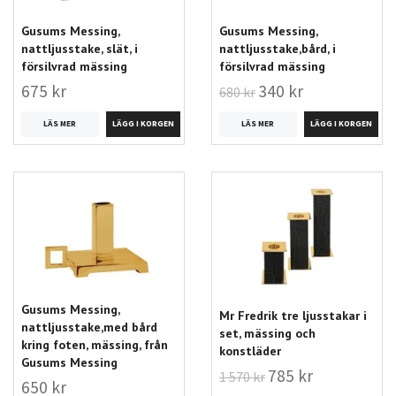
Gusums Messing,
Gusums Messing,
nattljusstake, slät, i
nattljusstake,bård, i
försilvrad mässing
försilvrad mässing
675 kr
340 kr
680 kr
LÄS MER
LÄS MER
Gusums Messing,
Mr Fredrik tre ljusstakar i
nattljusstake,med bård
set, mässing och
kring foten, mässing, från
konstläder
Gusums Messing
785 kr
1 570 kr
650 kr