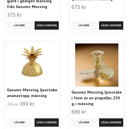
gjord i gedigen mässing
675 kr
från Gusums Messing
375 kr
LÄS MER
LÄS MER
Gusums Messing, ljusstake
Gusums Messing, ljusstake
ananastopp, mässing
i form av en propeller, 250
393 kr
g, i mässing
785 kr
690 kr
LÄS MER
LÄS MER