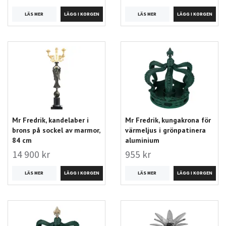
LÄS MER
LÄS MER
Mr Fredrik, kandelaber i
Mr Fredrik, kungakrona för
brons på sockel av marmor,
värmeljus i grönpatinera
84 cm
aluminium
14 900 kr
955 kr
LÄS MER
LÄS MER