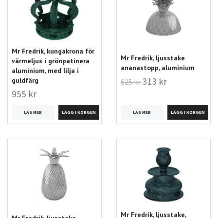
Mr Fredrik, kungakrona för
Mr Fredrik, ljusstake
värmeljus i grönpatinera
ananastopp, aluminium
aluminium, med lilja i
313 kr
guldfärg
625 kr
955 kr
LÄS MER
LÄS MER
Mr Fredrik, ljusstake,
Mr Fredrik, ljusstake,