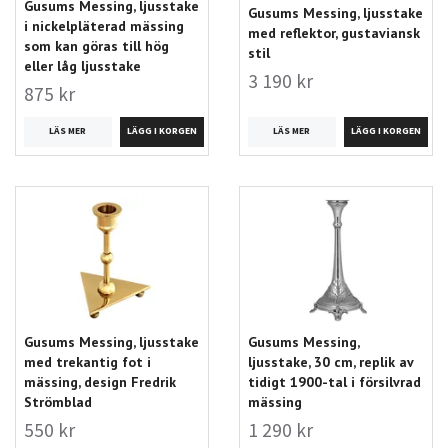
Gusums Messing, ljusstake
Gusums Messing, ljusstake
i nickelpläterad mässing
med reflektor, gustaviansk
som kan göras till hög
stil
eller låg ljusstake
3 190 kr
875 kr
LÄS MER
LÄS MER
Gusums Messing, ljusstake
Gusums Messing,
med trekantig fot i
ljusstake, 30 cm, replik av
mässing, design Fredrik
tidigt 1900-tal i försilvrad
Strömblad
mässing
550 kr
1 290 kr