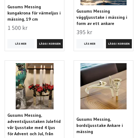
Gusums Messing
Gusums Messing
kungakrona för värmeljus i
väggljusstake i mässing i
mässing, 19 cm
form av ett ankare
1 500 kr
395 kr
LÄS MER
LÄS MER
Gusums Messing,
Gusums Messing,
adventsljusstaken Julefrid
bordsljusstake Ankare i
vår ljusstake med 4 ljus
mässing
för Advent och Jul, från