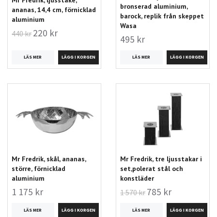
bronserad aluminium,
ananas, 14,4 cm, förnicklad
barock, replik från skeppet
aluminium
Wasa
220 kr
440 kr
495 kr
LÄS MER
LÄS MER
Mr Fredrik, skål, ananas,
Mr Fredrik, tre ljusstakar i
större, förnicklad
set,polerat stål och
aluminium
konstläder
1 175 kr
785 kr
1 570 kr
LÄS MER
LÄS MER