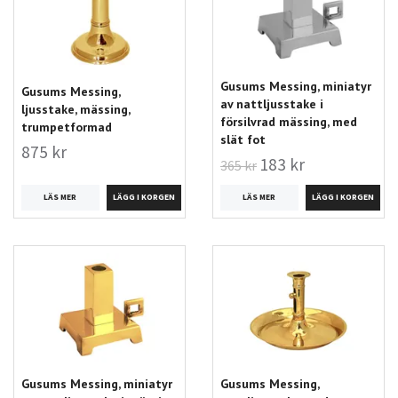
Gusums Messing, miniatyr
Gusums Messing,
av nattljusstake i
ljusstake, mässing,
försilvrad mässing, med
trumpetformad
slät fot
875 kr
183 kr
365 kr
LÄS MER
LÄS MER
Gusums Messing, miniatyr
Gusums Messing,