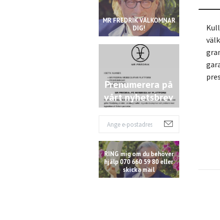
MR FREDRIK VÄLKOMNAR
Kul
DIG!
välk
gram
gar
pres
Prenumerera på
vårt nyhetsbrev
RING mig om du behöver
hjälp 070 660 59 80 eller
skicka mail