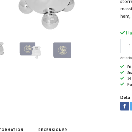
störr
mässi
hem, 
I l
Artike
Fri
Sn
14
Per
Dela
FORMATION
RECENSIONER