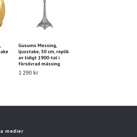
,
Gusums Messing,
Mr Fredrik, ljusstake,
Gu
take
ljusstake, 30 cm, replik
ananas, 14,4 cm,
lj
av tidigt 1900-tal i
förnicklad aluminium
cm
försilvrad mässing
220 kr
440 kr
610
1 290 kr
la medier