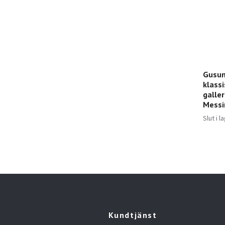
Gusum
klass
galle
Messi
Slut i l
Kundtjänst