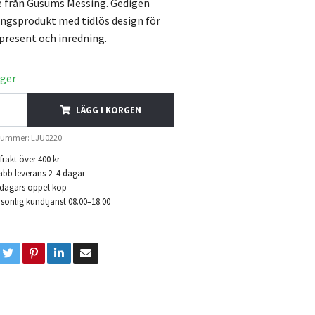
e från Gusums Messing. Gedigen
ngsprodukt med tidlös design för
present och inredning.
ager
LÄGG I KORGEN
lnummer: LJU0220
 frakt över 400 kr
abb leverans 2–4 dagar
 dagars öppet köp
sonlig kundtjänst 08.00–18.00