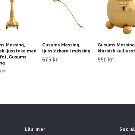
s Messing,
Gusums Messing,
Gusums Messing
isk ljusstake med
ljussläckare i mässing
klassisk kulljuss
rfot, Gusums
675 kr
550 kr
ng
ager
Läs mer
Socia