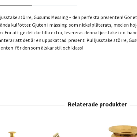
ljusstake större, Gusums Messing – den perfekta presenten! Gör et
ända kulfötter. Gjuten i mässing som nickelpläterats, med en höj
. För att ge det där lilla extra, levereras denna ljusstake i en 
anterar att det är en uppskattad present. Kulljusstake större, Gu
enten för den som älskar stil och klass!