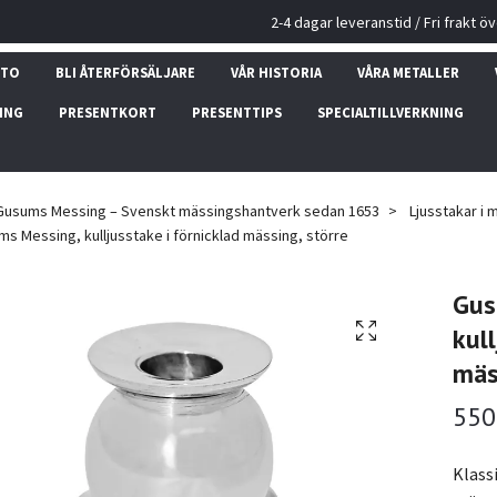
2-4 dagar leveranstid / Fri frakt ö
NTO
BLI ÅTERFÖRSÄLJARE
VÅR HISTORIA
VÅRA METALLER
ING
PRESENTKORT
PRESENTTIPS
SPECIALTILLVERKNING
Gusums Messing – Svenskt mässingshantverk sedan 1653
Ljusstakar i 
s Messing, kulljusstake i förnicklad mässing, större
Gus
kull
mäs
550
Klassi