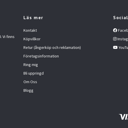
Läs mer
Socia
Kontakt
Face
 Vi finns
Köpvillkor
Insta
Retur (ångerköp och reklamation)
YouT
Företagsinformation
Ring mig
Bli uppringd
Om Oss
Blogg