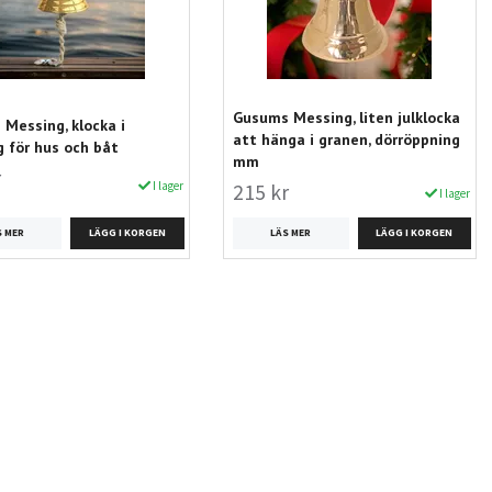
Gusums Messing, liten julklocka
Messing, klocka i
att hänga i granen, dörröppning
 för hus och båt
mm
r
I lager
215 kr
I lager
S MER
LÄS MER