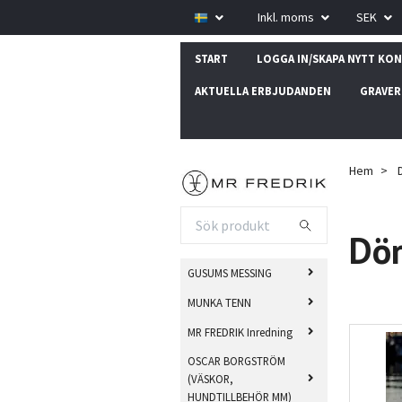
Inkl. moms
SEK
START
LOGGA IN/SKAPA NYTT KO
AKTUELLA ERBJUDANDEN
GRAVER
Hem
D
Dör
GUSUMS MESSING
MUNKA TENN
MR FREDRIK Inredning
OSCAR BORGSTRÖM
(VÄSKOR,
HUNDTILLBEHÖR MM)