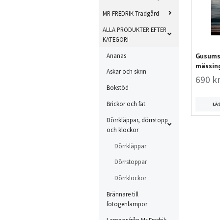
MR FREDRIK Trädgård
ALLA PRODUKTER EFTER
KATEGORI
Gusums 
Ananas
mässing
Askar och skrin
690 k
Bokstöd
Brickor och fat
LÄ
Dörrkläppar, dörrstopp
och klockor
Dörrkläppar
Dörrstoppar
Dörrklockor
Brännare till
fotogenlampor
Lampor från Mr Fredrik,