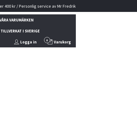
ver 400 kr / Personlig service av Mr Fredrik
VÅRA VARUMÄRKEN
TILLVERKAT I SVERIGE
0
Logga in
Varukorg