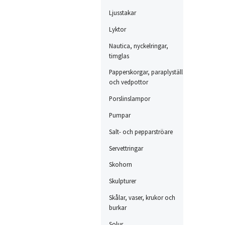
Ljusstakar
Lyktor
Nautica, nyckelringar,
timglas
Papperskorgar, paraplyställ
och vedpottor
Porslinslampor
Pumpar
Salt- och pepparströare
Servettringar
Skohorn
Skulpturer
Skålar, vaser, krukor och
burkar
Solur