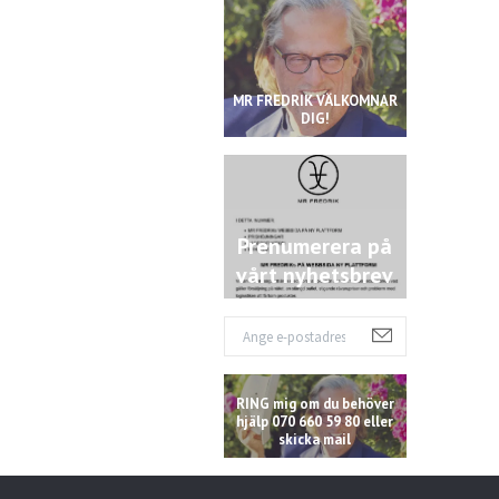
MR FREDRIK VÄLKOMNAR
DIG!
Prenumerera på
vårt nyhetsbrev
RING mig om du behöver
hjälp 070 660 59 80 eller
skicka mail