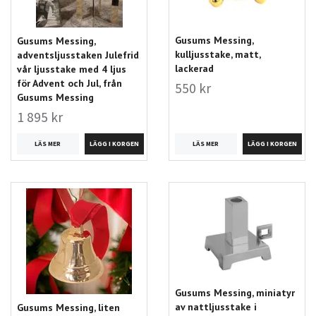
Gusums Messing,
Gusums Messing,
kulljusstake, matt,
adventsljusstaken Julefrid
lackerad
vår ljusstake med 4 ljus
för Advent och Jul, från
550 kr
Gusums Messing
1 895 kr
LÄS MER
LÄS MER
Gusums Messing, miniatyr
av nattljusstake i
Gusums Messing, liten