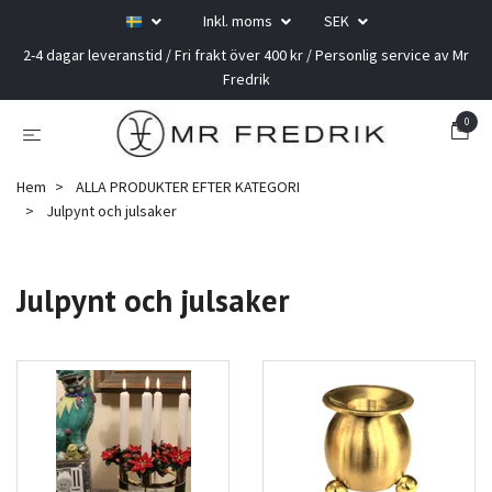
Inkl. moms
SEK
2-4 dagar leveranstid / Fri frakt över 400 kr / Personlig service av Mr
Fredrik
0
Hem
ALLA PRODUKTER EFTER KATEGORI
Julpynt och julsaker
Julpynt och julsaker