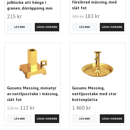
försilvrad mässing, med
julklocka att hänga i
slät fot
granen, dörröppning mm
183 kr
215 kr
365 kr
LÄS MER
LÄS MER
Gusums Messing, miniatyr
Gusums Messing,
av nattljusstake i mässing,
nattljusstake med stor
slät fot
bottenplatta
113 kr
1 460 kr
225 kr
LÄS MER
LÄS MER