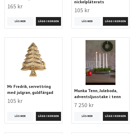
nickelpläterats
165 kr
105 kr
LÄS MER
LÄS MER
Mr Fredrik, servettring
Munka Tenn, Juleboda,
med julgran, guldfärgad
adventsljusstake i tenn
105 kr
7 250 kr
LÄS MER
LÄS MER