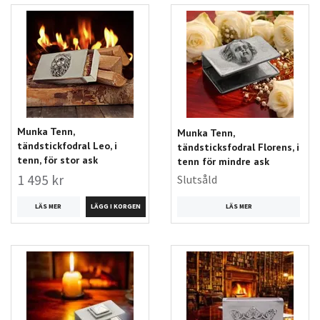
Munka Tenn,
Munka Tenn,
tändstickfodral Leo, i
tändsticksfodral Florens, i
tenn, för stor ask
tenn för mindre ask
1 495 kr
Slutsåld
LÄS MER
LÄS MER