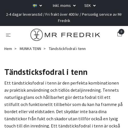
Inkl. moms
SEK
2-4 dagar leveranstid / Fri frakt över 400 kr / Personlig service av Mr
Fredrik
0
Hem
MUNKA TENN
Tändstickfodral i tenn
Tändsticksfodral i tenn
Ett tändsticksfodral i tenn är den perfekta kombinationen
av praktisk användning och tidlös detaljinredning. Tennets
naturliga glans och hållbarhet gör detta fodral till ett
stilfullt och funktionellt tillbehör som du kan ha framme på
bordet eller vid eldstaden. Det skyddar inte bara dina
tändstickor från fukt och skador utan tillför också en lyxig
touch till din inredning. Ett tändsticksfodral i tenn är också