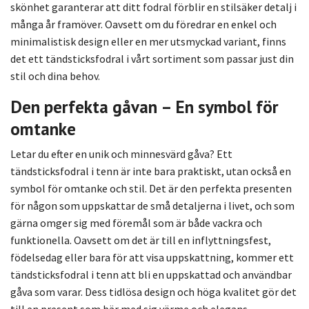
skönhet garanterar att ditt fodral förblir en stilsäker detalj i
många år framöver. Oavsett om du föredrar en enkel och
minimalistisk design eller en mer utsmyckad variant, finns
det ett tändsticksfodral i vårt sortiment som passar just din
stil och dina behov.
Den perfekta gåvan – En symbol för
omtanke
Letar du efter en unik och minnesvärd gåva? Ett
tändsticksfodral i tenn är inte bara praktiskt, utan också en
symbol för omtanke och stil. Det är den perfekta presenten
för någon som uppskattar de små detaljerna i livet, och som
gärna omger sig med föremål som är både vackra och
funktionella. Oavsett om det är till en inflyttningsfest,
födelsedag eller bara för att visa uppskattning, kommer ett
tändsticksfodral i tenn att bli en uppskattad och användbar
gåva som varar. Dess tidlösa design och höga kvalitet gör det
till en present som bär med sig värme och elegans.