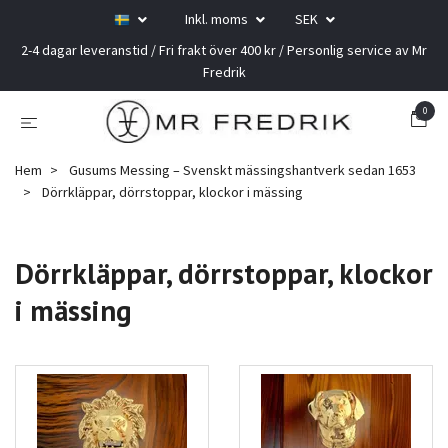
Inkl. moms
SEK
2-4 dagar leveranstid / Fri frakt över 400 kr / Personlig service av Mr
Fredrik
0
Hem
Gusums Messing – Svenskt mässingshantverk sedan 1653
Dörrkläppar, dörrstoppar, klockor i mässing
Dörrkläppar, dörrstoppar, klockor
i mässing