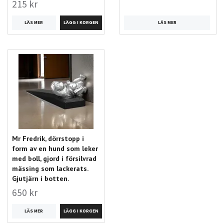
215 kr
LÄS MER
LÄS MER
Mr Fredrik, dörrstopp i
form av en hund som leker
med boll, gjord i försilvrad
mässing som lackerats.
Gjutjärn i botten.
650 kr
LÄS MER