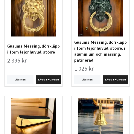
Gusums Messing, dörrkläpp
Gusums Messing, dörrkläpp
i form lejonhuvud, större, i
i form lejonhuvud, större
aluminium och mässing,
2 395 kr
patinerad
1 025 kr
LÄS MER
LÄS MER