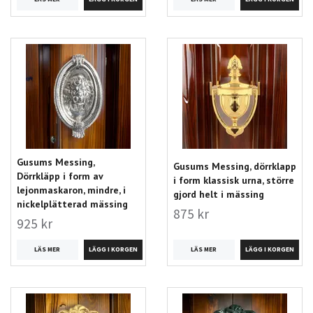
Gusums Messing,
Gusums Messing, dörrklapp
Dörrkläpp i form av
i form klassisk urna, större
lejonmaskaron, mindre, i
gjord helt i mässing
nickelplätterad mässing
875 kr
925 kr
LÄS MER
LÄS MER