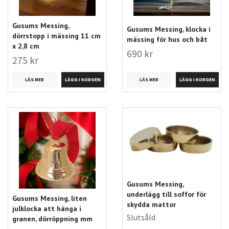
Gusums Messing,
Gusums Messing, klocka i
dörrstopp i mässing 11 cm
mässing för hus och båt
x 2,8 cm
690 kr
275 kr
LÄS MER
LÄS MER
Gusums Messing,
underlägg till soffor för
Gusums Messing, liten
skydda mattor
julklocka att hänga i
Slutsåld
granen, dörröppning mm