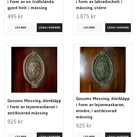
i form av en trollslända
i form av labrador,helt i
gjord helt i mässing
mässing, större
495 kr
1 875 kr
LÄS MER
LÄS MER
Gusums Messing, dörrkläpp
Gusums Messing, dörrkläpp
i form av lejonmaskaron,
i form av lejonmaskaron i
mindre, i antikiserad
antikiserad mässing
mässing
925 kr
925 kr
LÄS MER
LÄS MER