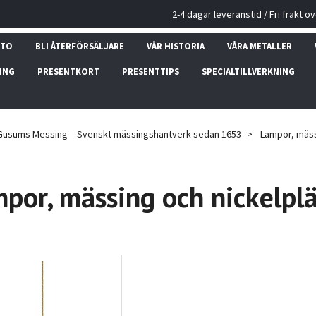
2-4 dagar leveranstid / Fri frakt ö
NTO
BLI ÅTERFÖRSÄLJARE
VÅR HISTORIA
VÅRA METALLER
ING
PRESENTKORT
PRESENTTIPS
SPECIALTILLVERKNING
Gusums Messing – Svenskt mässingshantverk sedan 1653
Lampor, mäss
por, mässing och nickelpl