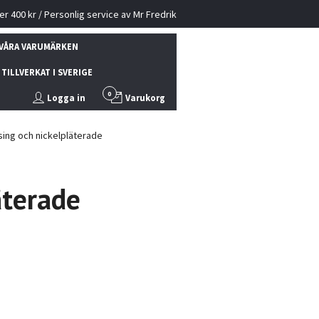
ver 400 kr / Personlig service av Mr Fredrik
VÅRA VARUMÄRKEN
TILLVERKAT I SVERIGE
0
Logga in
Varukorg
ing och nickelpläterade
äterade