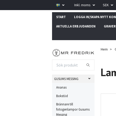
Inkl. moms
SEK
START
LOGGA IN/SKAPA NYTT KO
AKTUELLA ERBJUDANDEN
GRAVER
Hem
Lam
GUSUMS MESSING
Ananas
Bokstöd
Brännare till
fotogenlampor Gusums
Messing