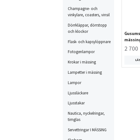
Champagne- och
vinkylare, coasters, vinsil
Dörrkläppar, dörrstopp
och klockor
Gusums 
mässin
Flask- och kapsylöppnare
2 700 
Fotogenlampor
LÄ
Krokar i mässing
Lampetter i mässing
Lampor
Ljussläckare
Ljusstakar
Nautica, nyckelringar,
timglas
Servettringar I MÄSSING
Skohorn