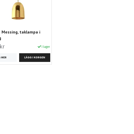
Messing, taklampa i
g
kr
I lager
S MER