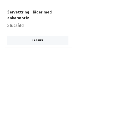
Servettring i läder med
ankarmotiv
Slutsåld
LÄS MER