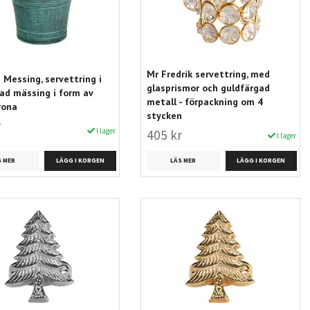
Mr Fredrik servettring, med
Messing, servettring i
glasprismor och guldfärgad
ad mässing i form av
metall - förpackning om 4
rona
stycken
r
I lager
405 kr
I lager
S MER
LÄS MER