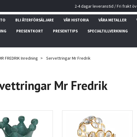
2-4 dagar leveranstid / Fri frakt ö
NTO
BLI ÅTERFÖRSÄLJARE
VÅR HISTORIA
VÅRA METALLER
ING
PRESENTKORT
PRESENTTIPS
SPECIALTILLVERKNING
MR FREDRIK Inredning
Servettringar Mr Fredrik
vettringar Mr Fredrik