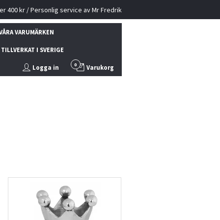
ver 400 kr / Personlig service av Mr Fredrik
VÅRA VARUMÄRKEN
TILLVERKAT I SVERIGE
0
Logga in
Varukorg