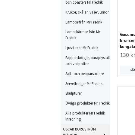
och coasters Mr Fredrik
Krukor, skålar, vaser, urnor
Lampor från Mr Fredrik
Lampskärmar från Mr
Gusums 
Fredrik
bronser
kungak
Ljusstakar Mr Fredrik
130 k
Papperskorgar, paraplyställ
och vedpottor
LÄ
Salt- och pepparströare
Servettringar Mr Fredrik
Skulpturer
Övriga produkter Mr Fredrik
Alla produkter Mr Fredrik
inredning
OSCAR BORGSTRÖM
(VÄSKOR,