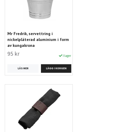
Mr Fredrik, servettring i
nickelpläterad aluminium i form
av kungakrona
95 kr
I lager
LÄS MER