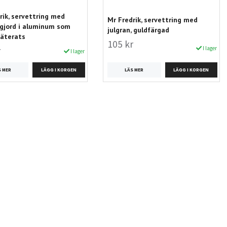
rik, servettring med
Mr Fredrik, servettring med
 gjord i aluminum som
julgran, guldfärgad
läterats
105 kr
I lager
r
I lager
LÄS MER
S MER