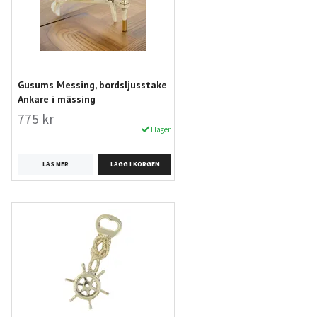
Gusums Messing, bordsljusstake
Ankare i mässing
775 kr
I lager
LÄS MER