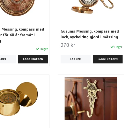
 Messing, kompass med
Gusums Messing, kompass med
r för 40 år framåt i
lock, nyckelring gjord i mässing
g
270 kr
I lager
r
I lager
LÄS MER
S MER