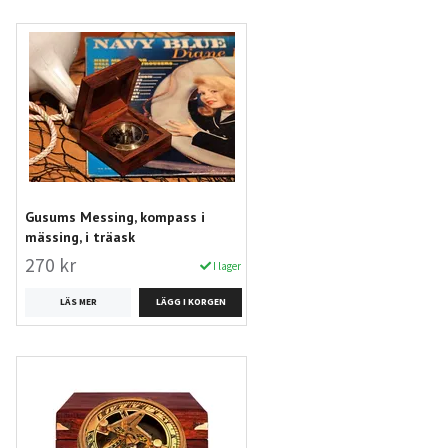
Gusums Messing, kompass i
mässing, i träask
270 kr
I lager
LÄS MER