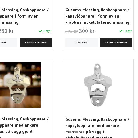
Messing, flasköppnare /
Gusums Messing, flasköppnare /
ppnare i form av en
kapsylöppnare i form av en
i mässing
krabba i nickelpläterad mässing
260 kr
300 kr
375 kr
I lager
I lager
S MER
LÄS MER
Messing, flasköppnare /
Gusums Messing, flasköppnare /
öppnare med ankare
kapsylöppnare med ankare
s på vägg gjord i
monteras på vägg i
g
nickelpläterad mässing