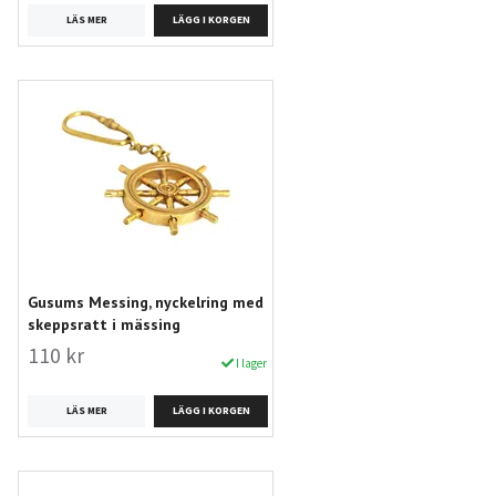
LÄS MER
Gusums Messing, nyckelring med
skeppsratt i mässing
110 kr
I lager
LÄS MER