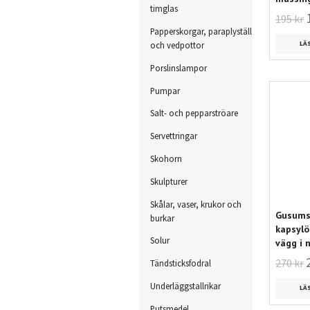
timglas
195 kr
Papperskorgar, paraplyställ
LÄ
och vedpottor
Porslinslampor
Pumpar
Salt- och pepparströare
Servettringar
Skohorn
Skulpturer
Skålar, vaser, krukor och
Gusums 
burkar
kapsyl
Solur
vägg i 
270 kr
Tändsticksfodral
Underläggstallrikar
LÄ
Putsmedel