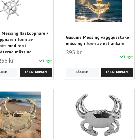
Messing flasköppnare /
Gusums Messing väggljusstake i
ppnare i form av
mässing i form av ett ankare
att med rep i
395 kr
läterad mässing
I lager
256 kr
I lager
LÄS MER
S MER