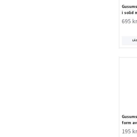
Gusums 
i solid
695 k
LÄ
Gusums 
form av
195 k