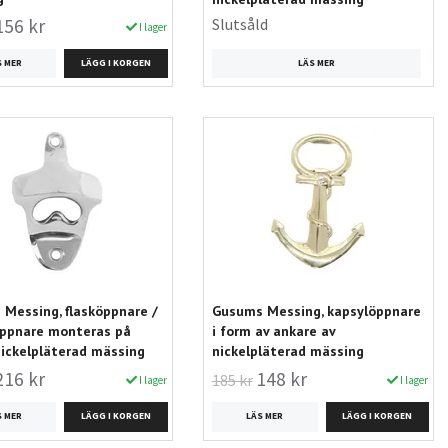
156 kr
Slutsåld
I lager
LÄS MER
S MER
Messing, flasköppnare /
Gusums Messing, kapsylöppnare
öppnare monteras på
i form av ankare av
nickelpläterad mässing
nickelpläterad mässing
216 kr
148 kr
185 kr
I lager
I lager
S MER
LÄS MER