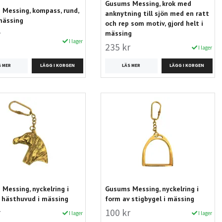
Gusums Messing, krok med
Messing, kompass, rund,
anknytning till sjön med en ratt
 mässing
och rep som motiv, gjord helt i
r
mässing
I lager
235 kr
I lager
S MER
LÄS MER
Messing, nyckelring i
Gusums Messing, nyckelring i
 hästhuvud i mässing
form av stigbygel i mässing
r
100 kr
I lager
I lager