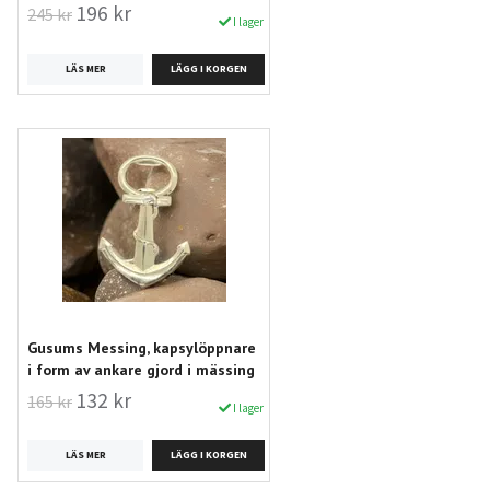
196 kr
245 kr
I lager
LÄS MER
Gusums Messing, kapsylöppnare
i form av ankare gjord i mässing
132 kr
165 kr
I lager
LÄS MER