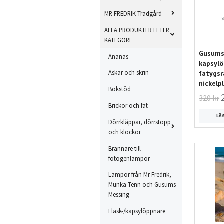
MR FREDRIK Trädgård
ALLA PRODUKTER EFTER
KATEGORI
Gusums 
Ananas
kapsylö
Askar och skrin
fatygsr
nickelp
Bokstöd
320 kr
Brickor och fat
LÄ
Dörrkläppar, dörrstopp
och klockor
Brännare till
fotogenlampor
Lampor från Mr Fredrik,
Munka Tenn och Gusums
Messing
Flask-/kapsylöppnare