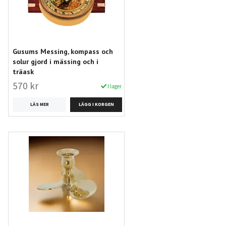
Gusums Messing, kompass och
solur gjord i mässing och i
träask
570 kr
I lager
LÄS MER