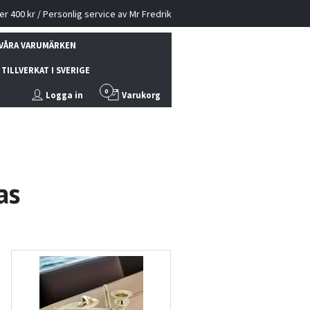
ver 400 kr / Personlig service av Mr Fredrik
VÅRA VARUMÄRKEN
TILLVERKAT I SVERIGE
0
Logga in
Varukorg
as