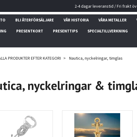
2-4 dagar leveranstid / Fri frakt ö
NTO
BLI ÅTERFÖRSÄLJARE
VÅR HISTORIA
VÅRA METALLER
ING
PRESENTKORT
PRESENTTIPS
SPECIALTILLVERKNING
ALLA PRODUKTER EFTER KATEGORI
Nautica, nyckelringar, timglas
tica, nyckelringar & timgl