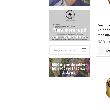
DIG!
Gusums
Prenumerera på
kalende
mässin
vårt nyhetsbrev
680 k
LÄ
RING mig om du behöver
hjälp 070 660 59 80 eller
skicka mail