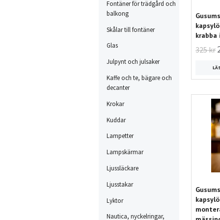
Fontäner för trädgård och
balkong
Gusums 
kapsylö
Skålar till fontäner
krabba 
Glas
325 kr
Julpynt och julsaker
LÄ
Kaffe och te, bägare och
decanter
Krokar
Kuddar
Lampetter
Lampskärmar
Ljussläckare
Ljusstakar
Gusums 
kapsyl
Lyktor
montera
Nautica, nyckelringar,
mässin