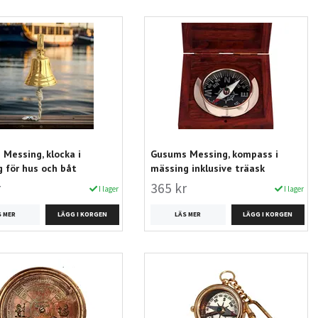
Messing, klocka i
Gusums Messing, kompass i
 för hus och båt
mässing inklusive träask
r
365 kr
I lager
I lager
S MER
LÄS MER