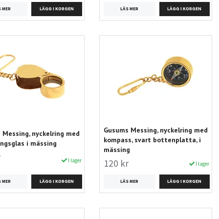
S MER
LÄS MER
Gusums Messing, nyckelring med
Messing, nyckelring med
kompass, svart bottenplatta, i
ingsglas i mässing
mässing
r
I lager
120 kr
I lager
S MER
LÄS MER