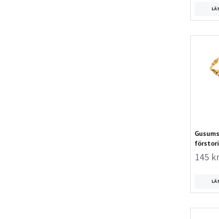
LÄ
Gusums 
förstor
145 k
LÄ