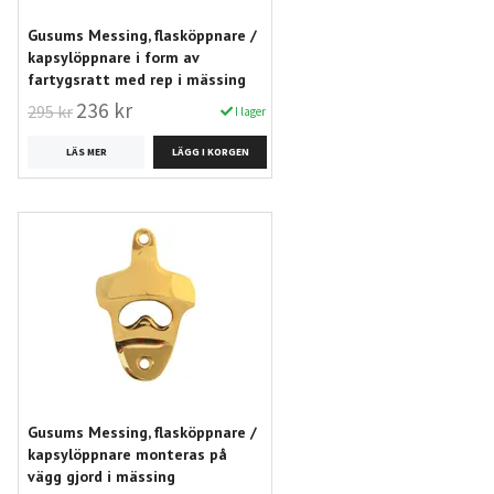
Gusums Messing, flasköppnare /
kapsylöppnare i form av
fartygsratt med rep i mässing
236 kr
295 kr
I lager
LÄS MER
Gusums Messing, flasköppnare /
kapsylöppnare monteras på
vägg gjord i mässing