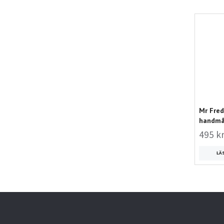
Mr Fred
handmål
495 k
LÄ