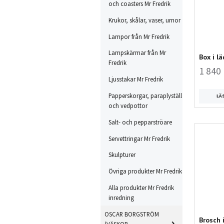
och coasters Mr Fredrik
Krukor, skålar, vaser, urnor
Lampor från Mr Fredrik
Lampskärmar från Mr
Box i lä
Fredrik
1 840 
Ljusstakar Mr Fredrik
Papperskorgar, paraplyställ
LÄ
och vedpottor
Salt- och pepparströare
Servettringar Mr Fredrik
Skulpturer
Övriga produkter Mr Fredrik
Alla produkter Mr Fredrik
inredning
OSCAR BORGSTRÖM
Brosch i
(VÄSKOR,