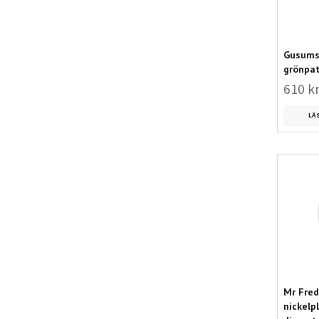
Gusums 
grönpat
610 k
LÄ
Mr Fredr
nickelpl