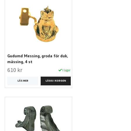
Gudumd Messing, groda för duk,
mässing, 4 st
610 kr
I lager
LÄS MER