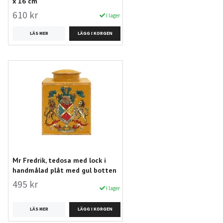
x 16 cm
610 kr
I lager
LÄS MER
Mr Fredrik, tedosa med lock i
handmålad plåt med gul botten
495 kr
I lager
LÄS MER