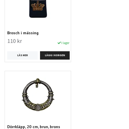
Brosch i mässing
110 kr
I lager
LÄS MER
Dörrkläpp, 20 cm, brun, brons