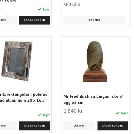
er 33 cm
Slutsåld
r
I lager
LÄS MER
S MER
rik, rektangulär i polerad
Mr Fredrik, shiva Lingam sten/
lad aluminium 20 x 16,5
ägg 32 cm
1 840 kr
I lager
r
I lager
LÄS MER
S MER