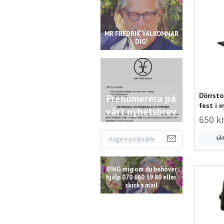
MR FREDRIK VÄLKOMNAR
DIG!
Dörrsto
Prenumerera på
fest i n
vårt nyhetsbrev
650 k
LÄ
RING mig om du behöver
hjälp 070 660 59 80 eller
skicka mail