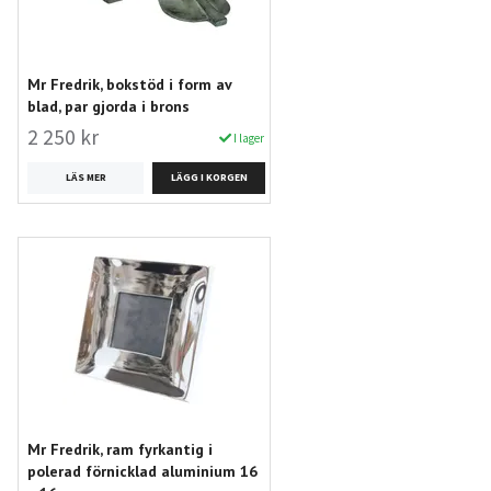
Mr Fredrik, bokstöd i form av
blad, par gjorda i brons
2 250 kr
I lager
LÄS MER
Mr Fredrik, ram fyrkantig i
polerad förnicklad aluminium 16