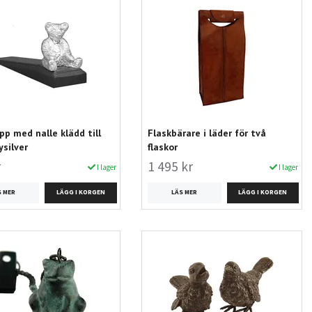
pp med nalle klädd till
Flaskbärare i läder för två
ysilver
flaskor
r
1 495 kr
I lager
I lager
S MER
LÄS MER