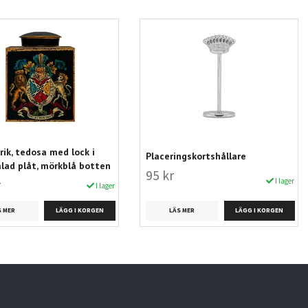
rik, tedosa med lock i
Placeringskortshållare
ad plåt, mörkblå botten
95 kr
I lager
r
I lager
LÄS MER
S MER