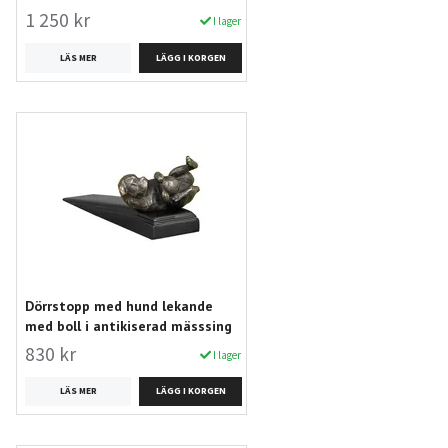
1 250 kr
I lager
LÄS MER
Dörrstopp med hund lekande
med boll i antikiserad mässsing
830 kr
I lager
LÄS MER