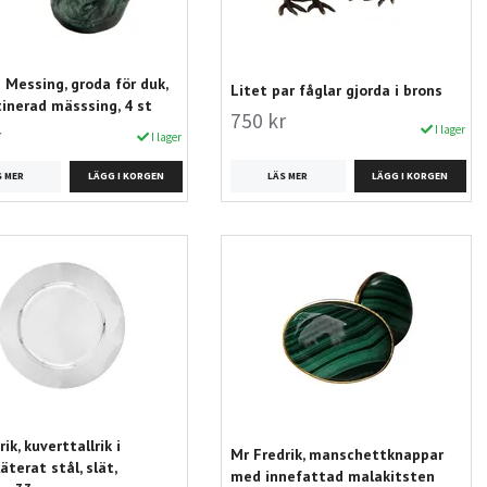
Messing, groda för duk,
Litet par fåglar gjorda i brons
inerad mässsing, 4 st
750 kr
I lager
r
I lager
LÄS MER
S MER
ik, kuverttallrik i
Mr Fredrik, manschettknappar
äterat stål, slät,
med innefattad malakitsten