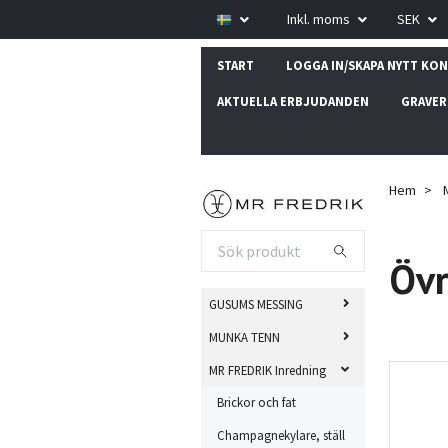
Inkl. moms
SEK
START
LOGGA IN/SKAPA NYTT KO
AKTUELLA ERBJUDANDEN
GRAVER
Hem
Övr
GUSUMS MESSING
MUNKA TENN
MR FREDRIK Inredning
Brickor och fat
Champagnekylare, ställ