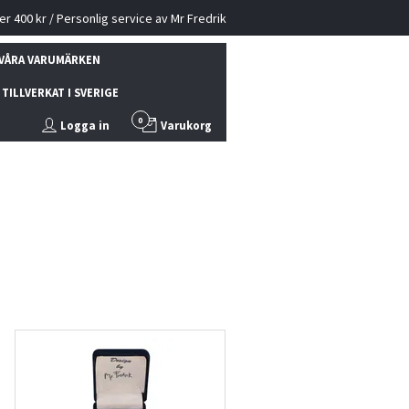
ver 400 kr / Personlig service av Mr Fredrik
VÅRA VARUMÄRKEN
TILLVERKAT I SVERIGE
0
Logga in
Varukorg