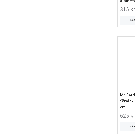
diamet
315 k
LÄ
Mr Fred
förnick
cm
625 k
LÄ