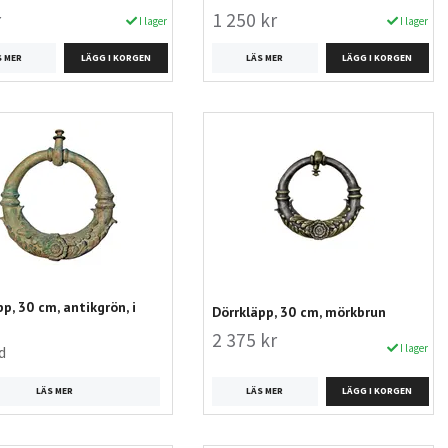
r
1 250 kr
I lager
I lager
S MER
LÄS MER
p, 30 cm, antikgrön, i
Dörrkläpp, 30 cm, mörkbrun
2 375 kr
I lager
d
LÄS MER
LÄS MER