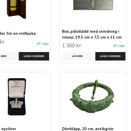
Box, pälsklädd med inredning i
der för en vinflaska
velour, 19,5 cm x 7,5 cm x 11 cm
kr
I lager
1 300 kr
I lager
S MER
LÄS MER
 nysilver
Dörrkläpp, 20 cm, antikgrön