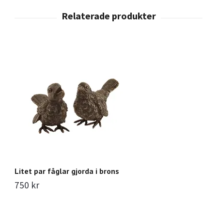
Litet par fåglar gjorda i brons
Fl
750 kr
1