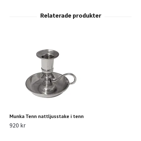
Munka Tenn nattljusstake i tenn
Mu
920 kr
2