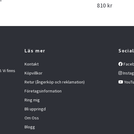
810 kr
Läs mer
Socia
Kontakt
Face
 Vi finns
Köpvillkor
Insta
Retur (ångerköp och reklamation)
YouT
Företagsinformation
Ring mig
Bli uppringd
Om Oss
Blogg