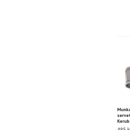
Munka
serve
Kerub
485 k