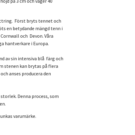
 höjd på 3 cm och väger 40
ttring. Först bryts tennet och
bröts en betydande mängd tenn i
i Cornwall och Devon. Våra
ga hantverkare i Europa.
nd av sin intensiva blå färg och
 stenen kan brytas på flera
a och anses producera den
t storlek. Denna process, som
en.
Munkas varumärke.