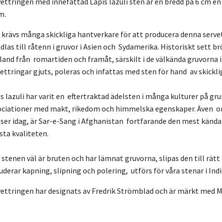
ettringen med innefattad Lapis lazuli sten är en bredd på 6 cm en
m.
 krävs många skickliga hantverkare för att producera denna serve
dlas till råtenn i gruvor i Asien och Sydamerika. Historiskt sett 
and från romartiden och framåt, särskilt i de välkända gruvorna 
ettringar gjuts, poleras och infattas med sten för hand av skickli
s lazuli har varit en eftertraktad ädelsten i många kulturer på gru
ociationer med makt, rikedom och himmelska egenskaper. Även om
tser idag, är Sar-e-Sang i Afghanistan fortfarande den mest känd
sta kvaliteten.
stenen väl är bruten och har lämnat gruvorna, slipas den till rät
uderar kapning, slipning och polering, utförs för våra stenar i Indi
vettringen har designats av Fredrik Strömblad och är märkt med 