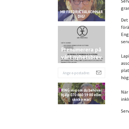
Serv
gra
MR FREDRIK VÄLKOMNAR
DIG!
Det
förä
Engl
serv
Prenumerera på
Lapi
vårt nyhetsbrev
ass
pla
hög
RING mig om du behöver
När 
hjälp 070 660 59 80 eller
inkl
skicka mail
Ser