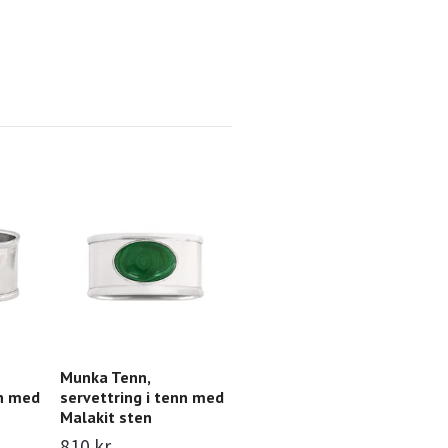
Munka Tenn,
Munka Tenn,
Ta
nn med
servettring i tenn med
servettring tenn med
te
Malakit sten
pärlemor
la
Te
810 kr
810 kr