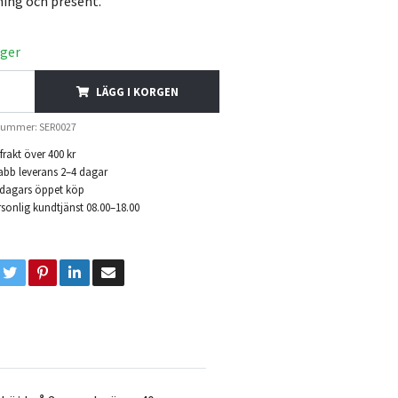
ning och present.
ager
LÄGG I KORGEN
nummer: SER0027
 frakt över 400 kr
abb leverans 2–4 dagar
 dagars öppet köp
sonlig kundtjänst 08.00–18.00