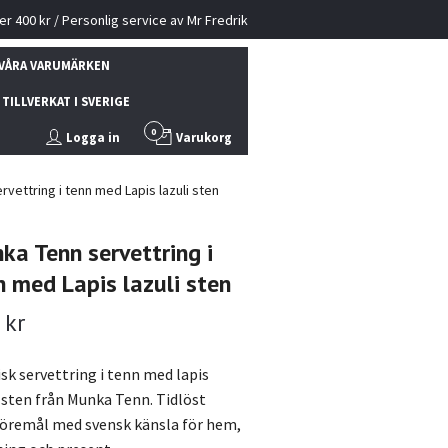
ver 400 kr / Personlig service av Mr Fredrik
VÅRA VARUMÄRKEN
TILLVERKAT I SVERIGE
0
Logga in
Varukorg
vettring i tenn med Lapis lazuli sten
ka Tenn servettring i
n med Lapis lazuli sten
 kr
isk servettring i tenn med lapis
i sten från Munka Tenn. Tidlöst
öremål med svensk känsla för hem,