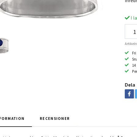
inred
I l
Artikel
Fri
Sn
14
Per
Dela
FORMATION
RECENSIONER