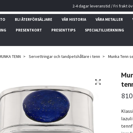
2-4 dagar leveranstid / Fri frakt ö
NTO
BLI ÅTERFÖRSÄLJARE
VÅR HISTORIA
VÅRA METALLER
ING
PRESENTKORT
PRESENTTIPS
SPECIALTILLVERKNING
MUNKA TENN
Servettringar och tandpetshållare i tenn
Munka Tenn ser
Mun
ten
810
Klass
lazul
tennf