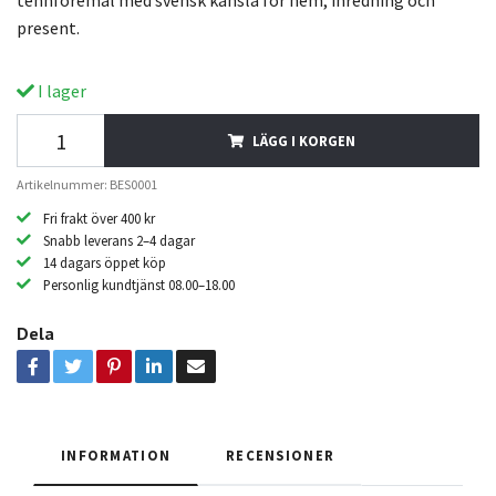
tennföremål med svensk känsla för hem, inredning och
present.
I lager
LÄGG I KORGEN
Artikelnummer: BES0001
Fri frakt över 400 kr
Snabb leverans 2–4 dagar
14 dagars öppet köp
Personlig kundtjänst 08.00–18.00
Dela
INFORMATION
RECENSIONER