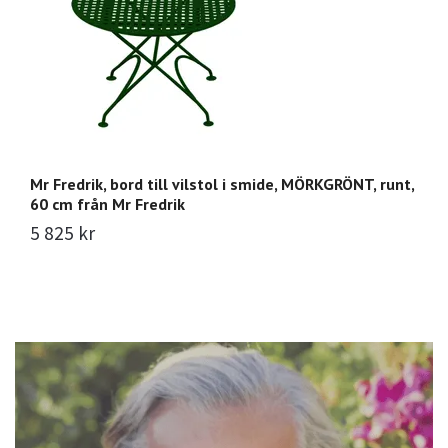
Mr Fredrik, bord till vilstol i smide, MÖRKGRÖNT, runt,
Mr
60 cm från Mr Fredrik
3
5 825 kr