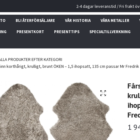
2-4 dagar leveranstid / Fri frakt ö
NTO
BLI ÅTERFÖRSÄLJARE
VÅR HISTORIA
VÅRA METALLER
ING
PRESENTKORT
PRESENTTIPS
SPECIALTILLVERKNING
ALLA PRODUKTER EFTER KATEGORI
nn korthårigt, krulligt, brunt ÖKEN – 1,5 ihopsatt, 135 cm passar Mr Fredrik 
Får
kru
iho
Fred
1 9