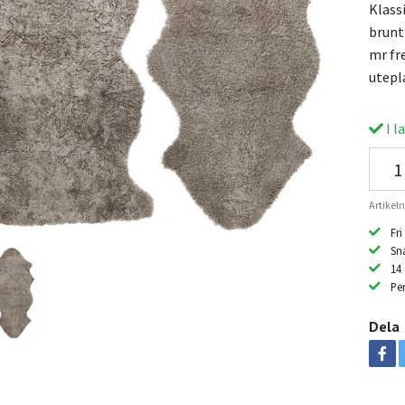
Klassi
brunt
mr fre
utepl
I l
Artikel
Fri
Sn
14
Per
Dela