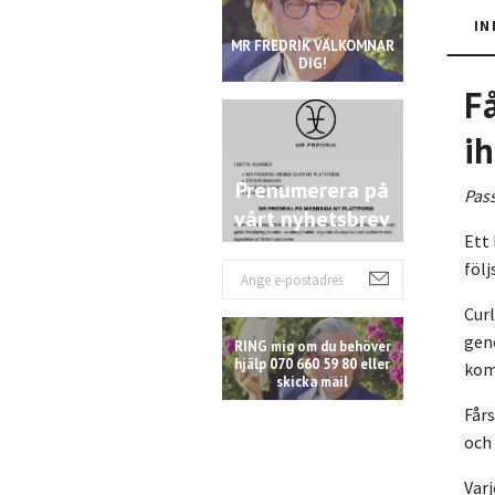
IN
MR FREDRIK VÄLKOMNAR
DIG!
Få
i
Prenumerera på
Pass
vårt nyhetsbrev
Ett 
följ
Curl
gen
RING mig om du behöver
hjälp 070 660 59 80 eller
komf
skicka mail
Fårs
och 
Varj