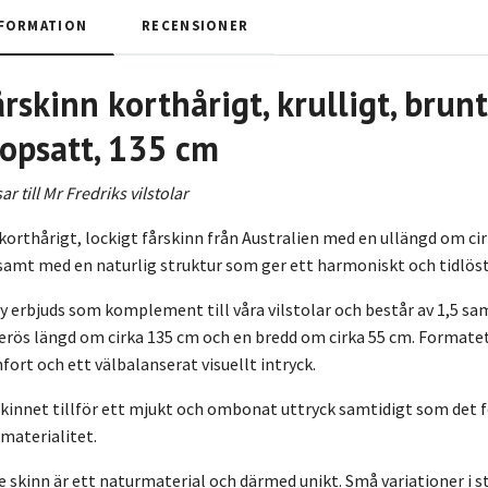
FORMATION
RECENSIONER
rskinn korthårigt, krulligt, brun
hopsatt, 135 cm
ar till Mr Fredriks vilstolar
korthårigt, lockigt fårskinn från Australien med en ullängd om ci
samt med en naturlig struktur som ger ett harmoniskt och tidlöst
y erbjuds som komplement till våra vilstolar och består av 1,5 s
erös längd om cirka 135 cm och en bredd om cirka 55 cm. Formatet
ort och ett välbalanserat visuellt intryck.
kinnet tillför ett mjukt och ombonat uttryck samtidigt som det f
materialitet.
e skinn är ett naturmaterial och därmed unikt. Små variationer i s