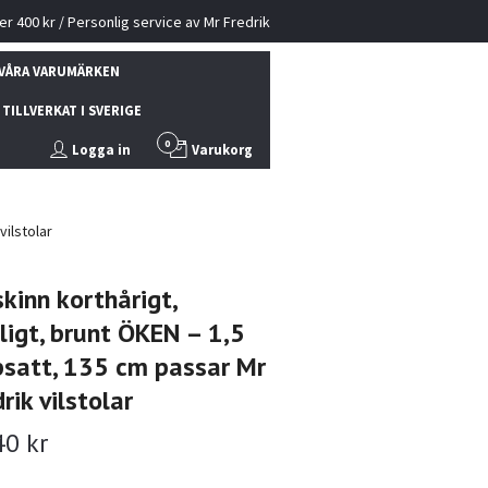
ver 400 kr / Personlig service av Mr Fredrik
VÅRA VARUMÄRKEN
TILLVERKAT I SVERIGE
0
Logga in
Varukorg
vilstolar
skinn korthårigt,
lligt, brunt ÖKEN – 1,5
psatt, 135 cm passar Mr
rik vilstolar
40 kr