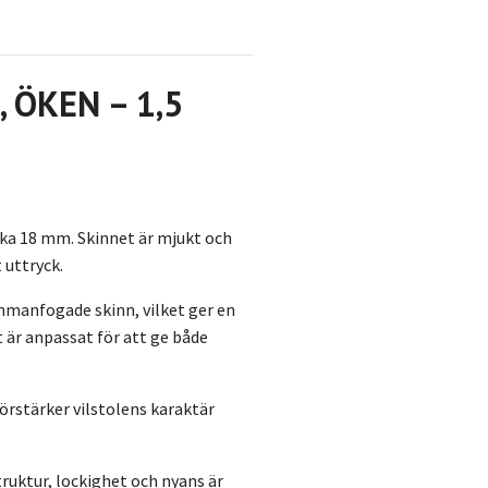
t, ÖKEN – 1,5
rka 18 mm. Skinnet är mjukt och
 uttryck.
ammanfogade skinn, vilket ger en
 är anpassat för att ge både
örstärker vilstolens karaktär
truktur, lockighet och nyans är