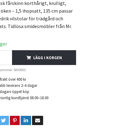
sk fårskinn korthårigt, krulligt,
 öken – 1,5 ihopsatt, 135 cm passar
drik vilstolar för trädgård och
ats. Tidlösa smidesmöbler från Mr.
ager
LÄGG I KORGEN
nummer: SKI0001
 frakt över 400 kr
abb leverans 2–4 dagar
 dagars öppet köp
sonlig kundtjänst 08.00–18.00