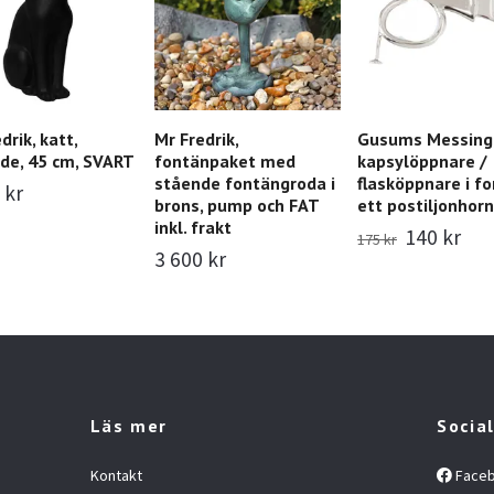
drik, katt,
Mr Fredrik,
Gusums Messing
nde, 45 cm, SVART
fontänpaket med
kapsylöppnare /
stående fontängroda i
flasköppnare i f
 kr
brons, pump och FAT
ett postiljonhor
inkl. frakt
140 kr
175 kr
3 600 kr
Läs mer
Socia
Kontakt
Face