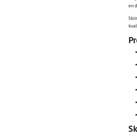
en d
Ski
kval
Pr
Sk