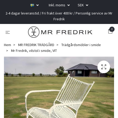
Inkl. moms
SEK
2-4 dagar leveranstid / Fri frakt över 400 kr / Personlig service av Mr
Fredrik
0
Hem
MR FREDRIK TRÄDGÅRD
Trädgårdsmöbler i smide
Mr Fredrik, vilstol i smide, VIT