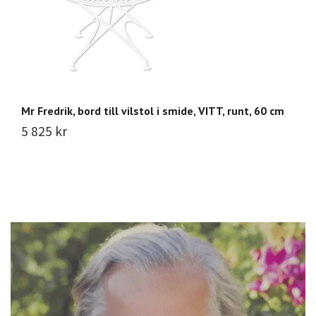
Mr Fredrik, bord till vilstol i smide, VITT, runt, 60 cm
Mr
5 825 kr
3