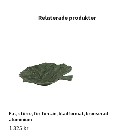
Fat, större, för fontän, bladformat, bronserad
Mr
aluminium
g
1 325 kr
Sl