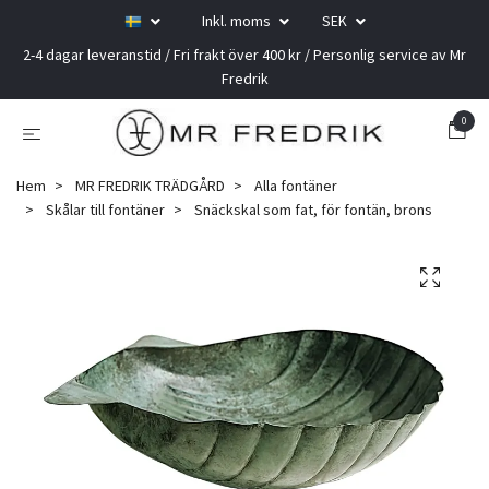
Inkl. moms
SEK
2-4 dagar leveranstid / Fri frakt över 400 kr / Personlig service av Mr
Fredrik
0
Hem
MR FREDRIK TRÄDGÅRD
Alla fontäner
Skålar till fontäner
Snäckskal som fat, för fontän, brons