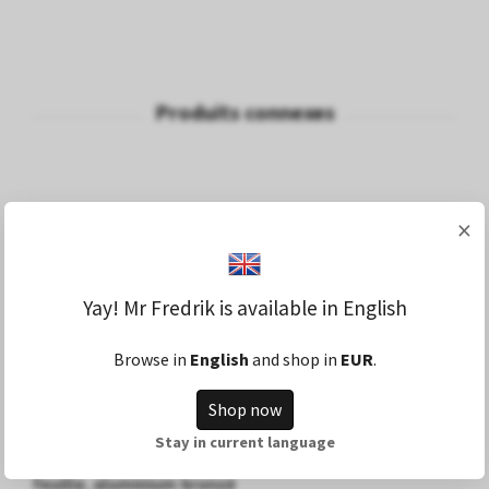
×
Yay! Mr Fredrik is available in English
Browse in
English
and shop in
EUR
.
Shop now
Stay in current language
Tonneau, plus grand, pour fontaine, en forme de
C
feuille, aluminium bronzé
3