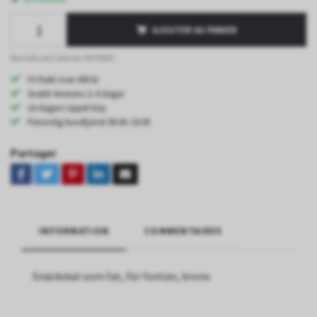
AJOUTER AU PANIER
Numéro de l'article: FAT0003
Fri frakt över 400 kr
Snabb leverans 2–4 dagar
14 dagars öppet köp
Personlig kundtjänst 08.00–18.00
Partager
INFORMATION
COMMENTAIRES
Snäckskal som fat, för fontän, brons