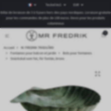
Teckel Incl.
EUR
Délai de livraison de 3 à 9 jours hors des pays nordiques. Livraison gratuite
pour les commandes de plus de 100 euros. Devis pour les produits
volumineux
0
Accueil
M. FREDRIK TRÄDGÅRD
Fontaines pour balcon et jardin
Bols pour fontaines
Snäckskal som fat, för fontän, brons