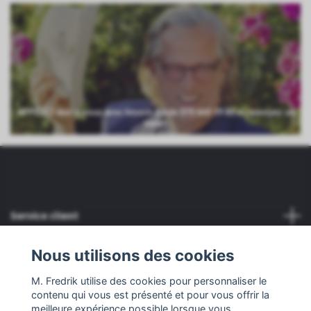
APPELEZ-moi si vous avez besoin d'aide 070 660 59 80 ou envoyez un
email
Service client
Nous utilisons des cookies
En savoir plus
M. Fredrik utilise des cookies pour personnaliser le
Réseaux sociaux
contenu qui vous est présenté et pour vous offrir la
meilleure expérience possible lorsque vous