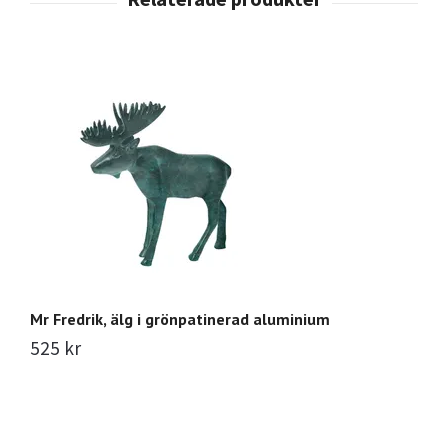
Mr Fredrik, älg i grönpatinerad aluminium
Gr
525 kr
1