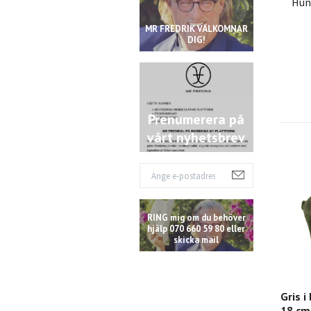
Hund
MR FREDRIK VÄLKOMNAR
DIG!
Prenumerera på
vårt nyhetsbrev
RING mig om du behöver
hjälp 070 660 59 80 eller
skicka mail
Gris i
18 cm