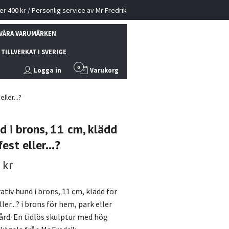
ver 400 kr / Personlig service av Mr Fredrik
VÅRA VARUMÄRKEN
TILLVERKAT I SVERIGE
0
Logga in
Varukorg
ller...?
d i brons, 11 cm, klädd
fest eller...?
 kr
tiv hund i brons, 11 cm, klädd för
ller...? i brons för hem, park eller
ård. En tidlös skulptur med hög