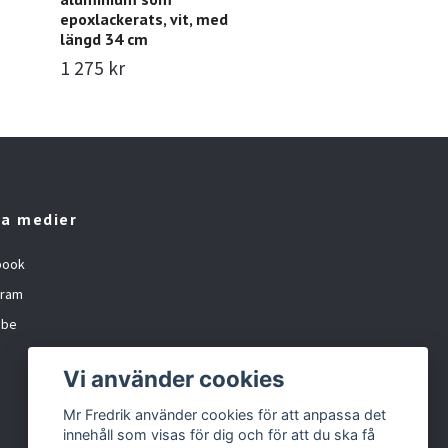
epoxlackerats, vit, med
1 495 kr
Slu
längd 34 cm
1 275 kr
la medier
book
gram
ube
Vi använder cookies
Mr Fredrik använder cookies för att anpassa det
innehåll som visas för dig och för att du ska få