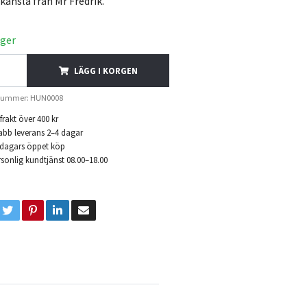
känsla från Mr Fredrik.
ager
LÄGG I KORGEN
lnummer: HUN0008
 frakt över 400 kr
abb leverans 2–4 dagar
 dagars öppet köp
sonlig kundtjänst 08.00–18.00