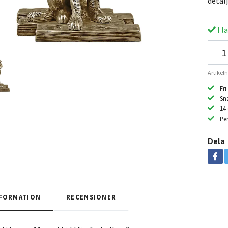
detalj
I l
Artike
Fri
Sn
14
Per
Dela
FORMATION
RECENSIONER