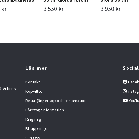
 kr
3 550 kr
3 950 kr
Läs mer
Socia
Kontakt
Face
 Vi finns
Köpvillkor
Insta
Retur (ångerköp och reklamation)
YouT
Företagsinformation
Ring mig
Bli uppringd
Om Oss