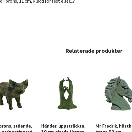
 i brons, 11 cm, klädd för fest eller...?
 brons, stående,
Händer, uppsträckta,
Mr Fredrik, hästh
, grönpatinerad
30 cm gjorda i brons
brons 30 cm