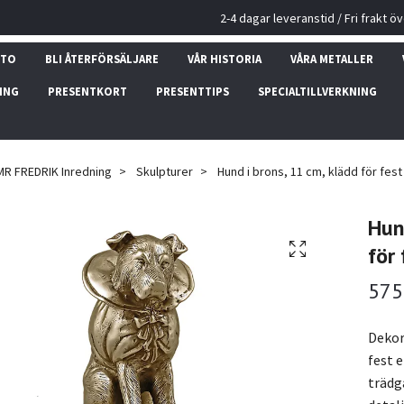
2-4 dagar leveranstid / Fri frakt ö
NTO
BLI ÅTERFÖRSÄLJARE
VÅR HISTORIA
VÅRA METALLER
ING
PRESENTKORT
PRESENTTIPS
SPECIALTILLVERKNING
MR FREDRIK Inredning
Skulpturer
Hund i brons, 11 cm, klädd för fest e
Hun
för 
575
Dekora
fest e
trädg