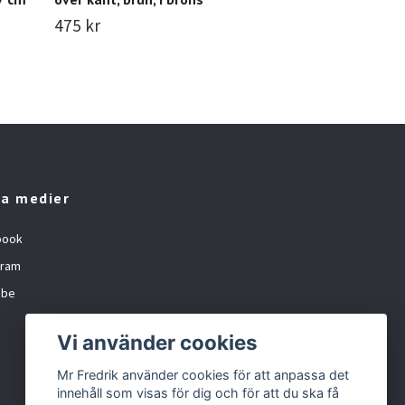
al
475 kr
1 495 kr
gr
97
la medier
book
gram
ube
Vi använder cookies
Mr Fredrik använder cookies för att anpassa det
innehåll som visas för dig och för att du ska få