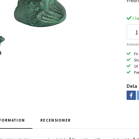
Fredr
I l
Artike
Fri
Sn
14
Per
Dela
FORMATION
RECENSIONER