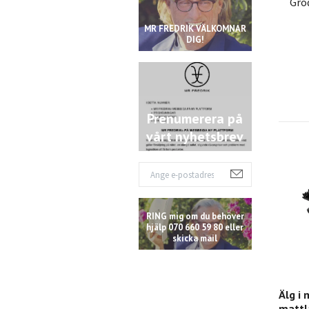
Grod
MR FREDRIK VÄLKOMNAR
DIG!
Prenumerera på
vårt nyhetsbrev
RING mig om du behöver
hjälp 070 660 59 80 eller
skicka mail
Älg i 
mattl