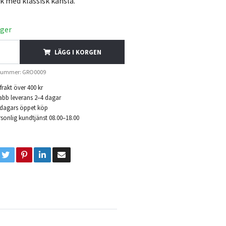
ik med klassisk känsla.
ager
LÄGG I KORGEN
lnummer: GRO0009
 frakt över 400 kr
abb leverans 2–4 dagar
 dagars öppet köp
sonlig kundtjänst 08.00–18.00