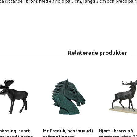
a sittande i brons med en höjd på 5 cm, längd 3 cm och bredd på 4
mässing, svart
Mr Fredrik, hästhuvud i
Hjort i brons på
ackerad i brons
grönpatinerad
marmorplatta, 2