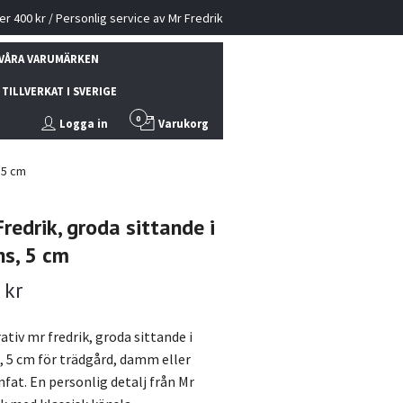
ver 400 kr / Personlig service av Mr Fredrik
VÅRA VARUMÄRKEN
TILLVERKAT I SVERIGE
0
Logga in
Varukorg
 5 cm
redrik, groda sittande i
ns, 5 cm
 kr
tiv mr fredrik, groda sittande i
, 5 cm för trädgård, damm eller
nfat. En personlig detalj från Mr