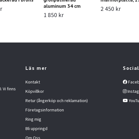
aluminum 34 cm
r
2 450 kr
1 850 kr
Läs mer
Socia
Kontakt
Face
 Vi finns
Köpvillkor
Insta
Retur (ångerköp och reklamation)
YouT
Företagsinformation
Ring mig
Bli uppringd
Om Oss