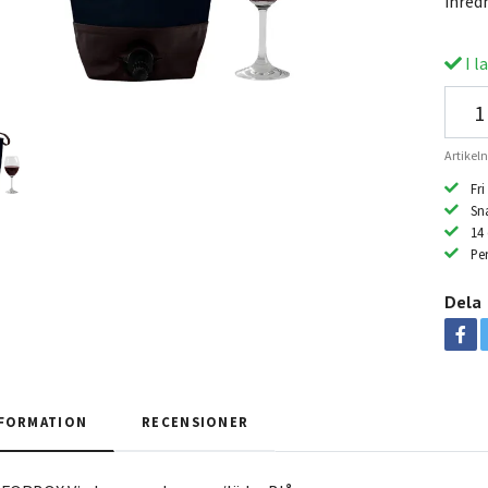
inred
I l
Artike
Fri
Sn
14
Per
Dela
FORMATION
RECENSIONER