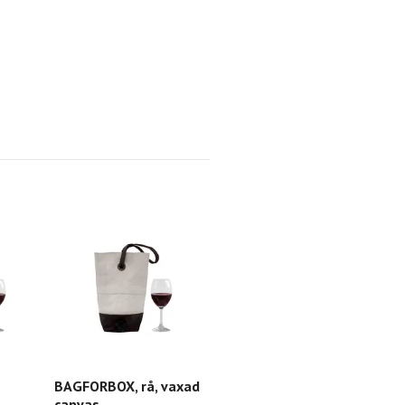
BAGFORBOX, rå, vaxad
Vinbag i läder och ny
canvas
canvas