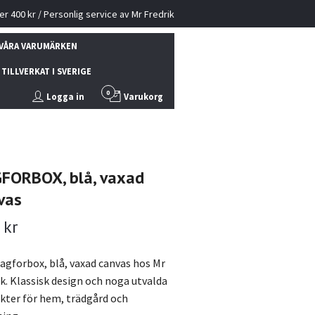
ver 400 kr / Personlig service av Mr Fredrik
VÅRA VARUMÄRKEN
TILLVERKAT I SVERIGE
0
Logga in
Varukorg
FORBOX, blå, vaxad
vas
 kr
agforbox, blå, vaxad canvas hos Mr
ik. Klassisk design och noga utvalda
kter för hem, trädgård och