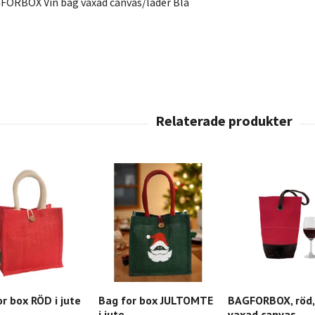
FORBOX Vin bag vaxad canvas/läder Blå
r box RÖD i jute
Bag for box JULTOMTE
BAGFORBOX, röd,
i jute
vaxad canvas