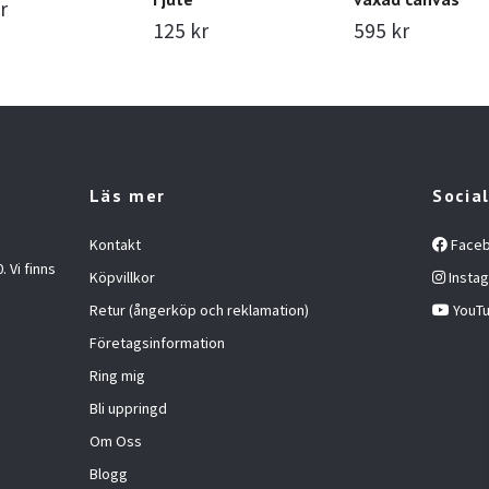
r
125 kr
595 kr
Läs mer
Socia
Kontakt
Face
 Vi finns
Köpvillkor
Insta
Retur (ångerköp och reklamation)
YouT
Företagsinformation
Ring mig
Bli uppringd
Om Oss
Blogg