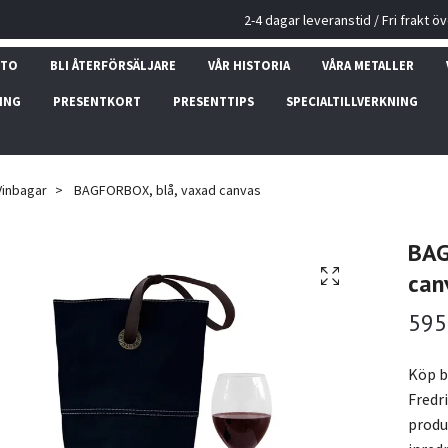
2-4 dagar leveranstid / Fri frakt ö
NTO
BLI ÅTERFÖRSÄLJARE
VÅR HISTORIA
VÅRA METALLER
ING
PRESENTKORT
PRESENTTIPS
SPECIALTILLVERKNING
Vinbagar
BAGFORBOX, blå, vaxad canvas
BAG
can
595
Köp b
Fredr
produ