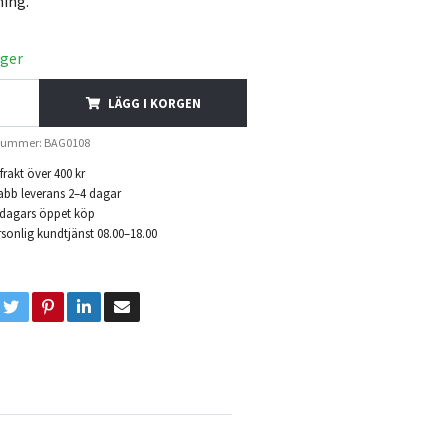
ning.
ager
LÄGG I KORGEN
lnummer: BAG0108
 frakt över 400 kr
abb leverans 2–4 dagar
 dagars öppet köp
sonlig kundtjänst 08.00–18.00