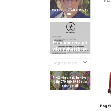
BAG
MR FREDRIK VÄLKOMNAR
DIG!
Prenumerera på
vårt nyhetsbrev
RING mig om du behöver
hjälp 070 660 59 80 eller
skicka mail
Bag fo