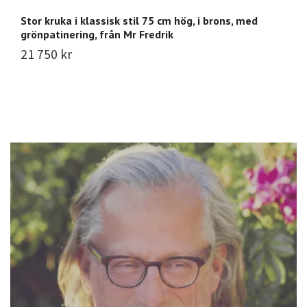
Stor kruka i klassisk stil 75 cm hög, i brons, med
Mr
grönpatinering, från Mr Fredrik
4
21 750 kr
3