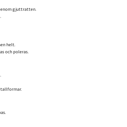
genom gjuttratten.
.
en helt.
as och poleras.
.
tallformar.
as.