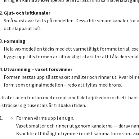
kring en kärna av exempelvis lera för att minska materialåtgån
Gjut- och luftkanaler
Små vaxstavar fästs på modellen. Dessa blir senare kanaler för 
och släppa ut luft.
Formning
Hela vaxmodellen täcks med ett värmetåligt formmaterial, exemp
byggs upp tills formen är tillräckligt stark för att tåla den sm
Utvärmning – vaxet försvinner
Formen hettas upp så att vaxet smälter och rinner ut. Kvar bli
form som originalmodellen – redo att fyllas med brons.
ultatet är en fontän med exceptionell detaljrikedom och ett hant
sträcker sig tusentals år tillbaka i tiden.
Formen värms upp i en ugn.
Vaxet smälter och rinner ut genom kanalerna — därav n
Kvar blir ett ihåligt utrymme i exakt samma form som va