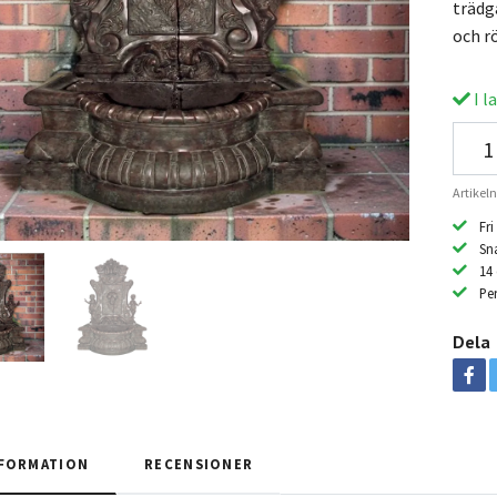
trädg
och r
I l
Artike
Fri
Sn
14
Per
Dela
FORMATION
RECENSIONER