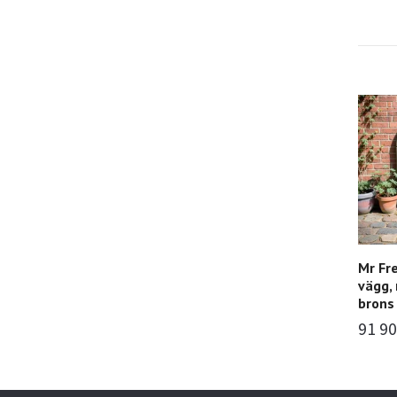
Mr Fre
vägg, 
brons
91 90