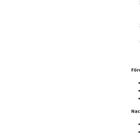
För
Nac