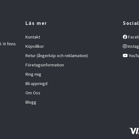
Läs mer
Socia
Kontakt
Face
 Vi finns
Köpvillkor
Insta
Retur (ångerköp och reklamation)
YouT
Företagsinformation
Ring mig
Bli uppringd
Om Oss
Blogg