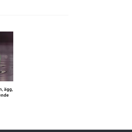
n, ägg,
ende