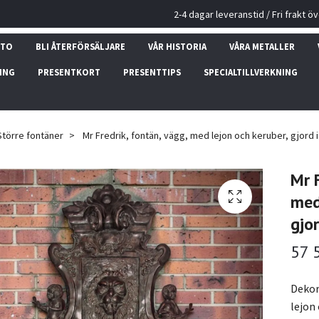
2-4 dagar leveranstid / Fri frakt ö
NTO
BLI ÅTERFÖRSÄLJARE
VÅR HISTORIA
VÅRA METALLER
ING
PRESENTKORT
PRESENTTIPS
SPECIALTILLVERKNING
Större fontäner
Mr Fredrik, fontän, vägg, med lejon och keruber, gjord 
Mr F
med
gjor
57 
Dekor
lejon 