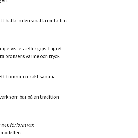
gen.
att hälla in den smälta metallen
elvis lera eller gips. Lagret
älta bronsens värme och tryck.
r ett tomrum i exakt samma
verk som bär på en tradition
amnet
förlorat vax
.
xmodellen.