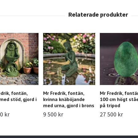
drik, fontän,
Mr Fredrik, fontän,
Mr Fredrik, fontä
med stöd, gjord i
kvinna knäböjande
100 cm högt stå
med urna, gjord i brons
på tripod
0 kr
9 500 kr
27 500 kr