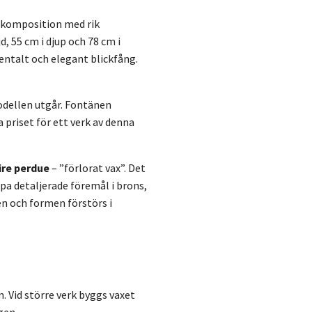
k komposition med rik
d, 55 cm i djup och 78 cm i
entalt och elegant blickfång.
modellen utgår. Fontänen
a priset för ett verk av denna
ire perdue
– ”förlorat vax”. Det
a detaljerade föremål i brons,
en och formen förstörs i
. Vid större verk byggs vaxet