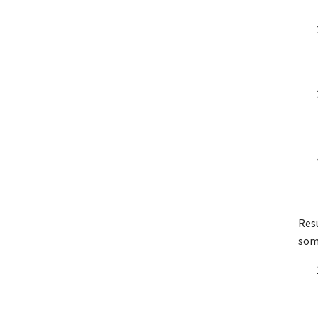
Res
som 