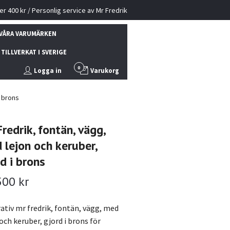
ver 400 kr / Personlig service av Mr Fredrik
VÅRA VARUMÄRKEN
TILLVERKAT I SVERIGE
0
Logga in
Varukorg
i brons
redrik, fontän, vägg,
 lejon och keruber,
d i brons
500 kr
ativ mr fredrik, fontän, vägg, med
och keruber, gjord i brons för