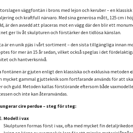
storslagen väggfontän i brons med lejon och keruber – en klassis
ljering och kraftfull närvaro. Med sina generösa mått, 125 cm i höj
d, är den avsedd att placeras mot en vägg där den blir ett monum
net ger liv åt skulpturen och förstärker den tidlösa känslan.
a är en unik pjäs i vårt sortiment – den sista tillgängliga innan 
ptes för mer än 15 år sedan, vilket också speglas i det fördelaktig
itet och hantverksnivå.
a fontänen är gjuten enligt den klassiska och exklusiva metoden
c
en mycket gammal gjutteknik som fortfarande används för att skap
ver och guld. Metoden kallas förstörande eftersom både vaxmodell
cessen och inte kan återanvändas.
fungerar cire perdue – steg för steg:
Modell i vax
Skulpturen formas först i vax, ofta med mycket fin detaljrikedom