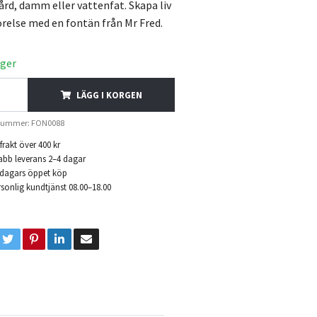
ård, damm eller vattenfat. Skapa liv
örelse med en fontän från Mr Fred.
ager
LÄGG I KORGEN
lnummer: FON0088
 frakt över 400 kr
abb leverans 2–4 dagar
 dagars öppet köp
sonlig kundtjänst 08.00–18.00