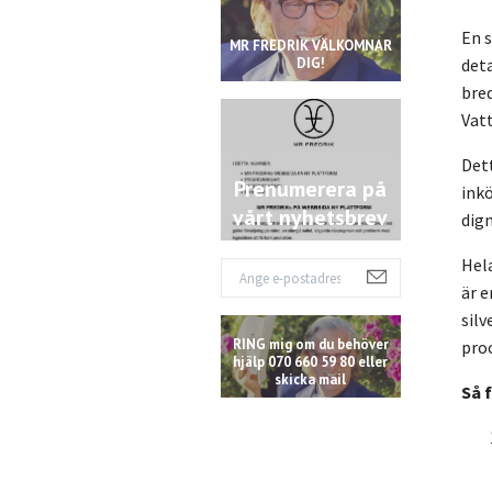
En 
MR FREDRIK VÄLKOMNAR
deta
DIG!
bred
Vatt
Dett
Prenumerera på
inkö
vårt nyhetsbrev
dign
Hel
är 
sil
RING mig om du behöver
pro
hjälp 070 660 59 80 eller
skicka mail
Så 