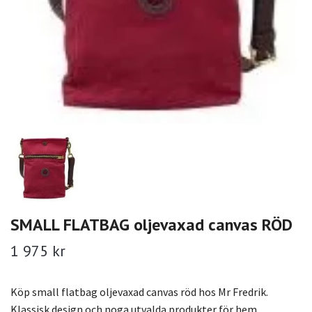
SMALL FLATBAG oljevaxad canvas RÖD
1 975 kr
Köp small flatbag oljevaxad canvas röd hos Mr Fredrik.
Klassisk design och noga utvalda produkter för hem,