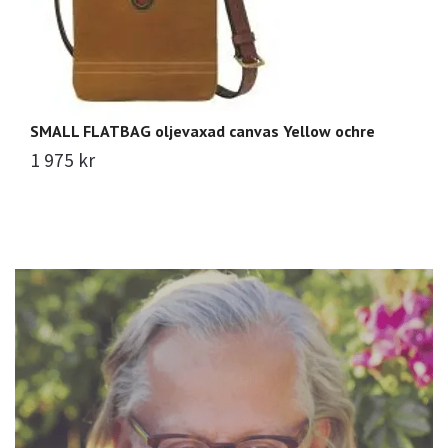
SMALL FLATBAG oljevaxad canvas Yellow ochre
S
1 975 kr
1