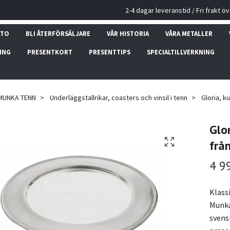
2-4 dagar leveranstid / Fri frakt ö
NTO
BLI ÅTERFÖRSÄLJARE
VÅR HISTORIA
VÅRA METALLER
ING
PRESENTKORT
PRESENTTIPS
SPECIALTILLVERKNING
MUNKA TENN
Underläggstallrikar, coasters och vinsil i tenn
Gloria, ku
Glor
frå
4 9
Klassi
Munka
svens