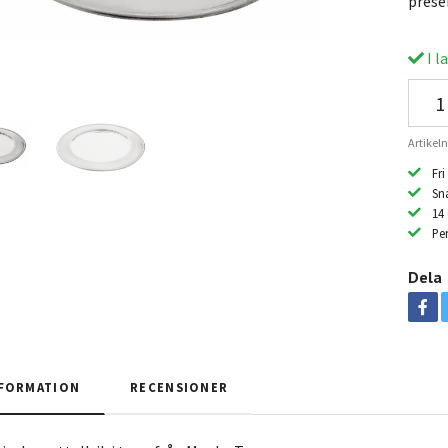
prese
I l
Artikel
Fri
Sn
14
Per
Dela
FORMATION
RECENSIONER