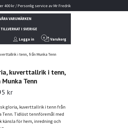
ver 400 kr / Personlig service av Mr Fredrik
VÅRA VARUMÄRKEN
TILLVERKAT I SVERIGE
0
Logga in
Varukorg
verttallrik i tenn, från Munka Tenn
ia, kuverttallrik i tenn,
n Munka Tenn
95 kr
sk gloria, kuverttallrik i tenn från
 Tenn. Tidlöst tennföremål med
k känsla för hem, inredning och