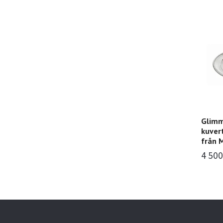
Glimm
kuvert
från 
4 500