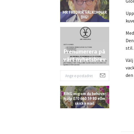
Glor
MR FREDRIK VÄLKOMNAR
Upp
DIG!
kuve
Med 
Den 
stil
Prenumerera på
vårt nyhetsbrev
Välj
vack
den
RING mig om du behöver
hjälp 070 660 59 80 eller
skicka mail