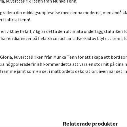
ia, kuverttallrik i tenn från Munka Tenn.
gradera din middagsupplevelse med denna moderna, men ändå kl
rttallrik i tenn!
en vikt av hela 1,7 kg är detta den ultimata underläggstallriken för
har en diameter på hela 35 cm och är tillverkad av blyfritt tenn, 
.
 Gloria, kuverttallriken från Munka Tenn för att skapa ett bord som
ra högpolerade finish kommer detta att vara en stor hit på dina mi
 framme jämt som en del i matbordets dekoration, även när det in