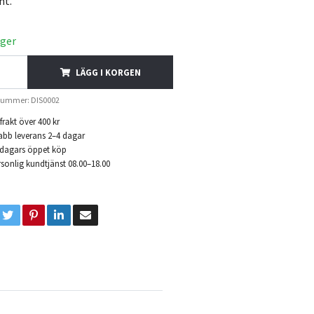
nt.
ager
LÄGG I KORGEN
nummer: DIS0002
 frakt över 400 kr
abb leverans 2–4 dagar
 dagars öppet köp
sonlig kundtjänst 08.00–18.00