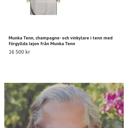
Munka Tenn, champagne- och vinkylare i tenn med
Mu
förgyllda lejon från Munka Tenn
s
16 500 kr
1