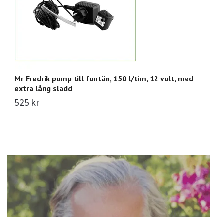
Mr Fredrik pump till fontän, 150 l/tim, 12 volt, med
Mr
extra lång sladd
6
525 kr