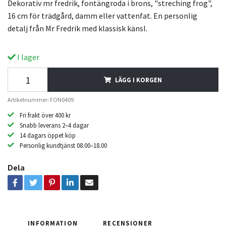
Dekorativ mr fredrik, fontängroda i brons, "streching frog",
16 cm för trädgård, damm eller vattenfat. En personlig
detalj från Mr Fredrik med klassisk känsl.
I lager
LÄGG I KORGEN
Artikelnummer: FON0409
Fri frakt över 400 kr
Snabb leverans 2–4 dagar
14 dagars öppet köp
Personlig kundtjänst 08.00–18.00
Dela
INFORMATION
RECENSIONER