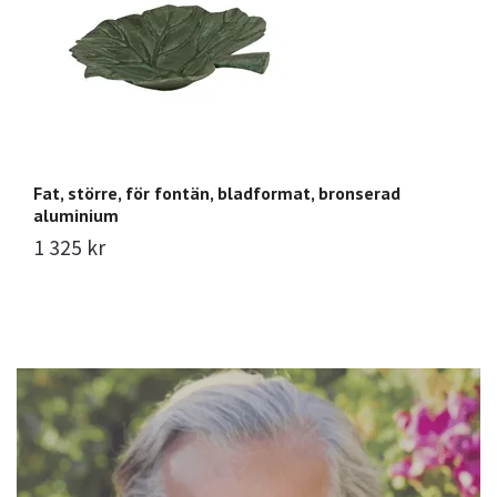
Fat, större, för fontän, bladformat, bronserad
Mr
aluminium
ex
1 325 kr
5