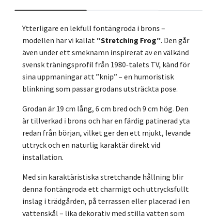
Ytterligare en lekfull fontängroda i brons –
modellen har vi kallat
”Stretching Frog”
. Den går
även under ett smeknamn inspirerat av en välkänd
svensk träningsprofil från 1980-talets TV, känd för
sina uppmaningar att ”knip” – en humoristisk
blinkning som passar grodans utsträckta pose.
Grodan är 19 cm lång, 6 cm bred och 9 cm hög. Den
är tillverkad i brons och har en färdig patinerad yta
redan från början, vilket ger den ett mjukt, levande
uttryck och en naturlig karaktär direkt vid
installation.
Med sin karaktäristiska stretchande hållning blir
denna fontängroda ett charmigt och uttrycksfullt
inslag i trädgården, på terrassen eller placerad i en
vattenskål – lika dekorativ med stilla vatten som