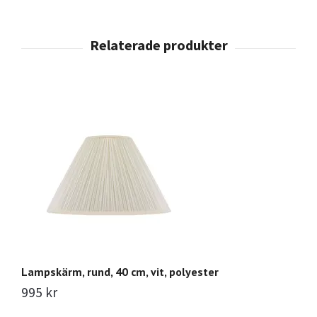
Lampskärm, rund, 40 cm, vit, polyester
La
995 kr
1