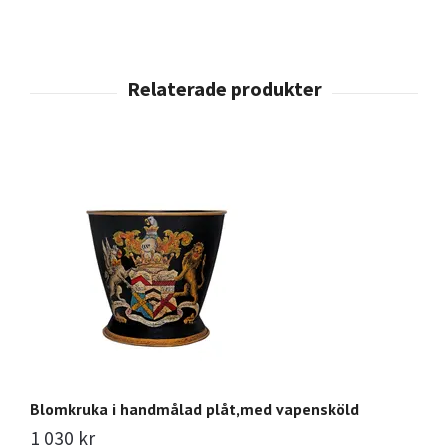
Blomkruka i handmålad plåt,med vapensköld
B
e
1 030 kr