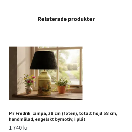
Mr Fredrik, lampa, 28 cm (foten), totalt höjd 38 cm,
Mr
handmålad, engelskt bymotiv, i plåt
g
1 740 kr
3