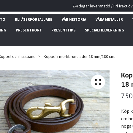
2-4 dagar leveranstid / Fri frakt ö
NTO
BLI ÅTERFÖRSÄLJARE
VÅR HISTORIA
VÅRA METALLER
ING
PRESENTKORT
PRESENTTIPS
SPECIALTILLVERKNING
Koppel och halsband
Koppel i mörkbrunt läder 18 mm/180 cm.
Kop
18 
750
Köp k
cm ho
noga 