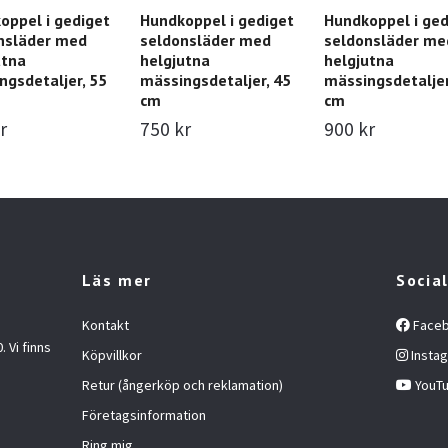
oppel i gediget
Hundkoppel i gediget
Hundkoppel i ged
nsläder med
seldonsläder med
seldonsläder me
utna
helgjutna
helgjutna
ngsdetaljer, 55
mässingsdetaljer, 45
mässingsdetaljer
cm
cm
r
750 kr
900 kr
Läs mer
Socia
Kontakt
Face
 Vi finns
Köpvillkor
Insta
Retur (ångerköp och reklamation)
YouT
Företagsinformation
Ring mig