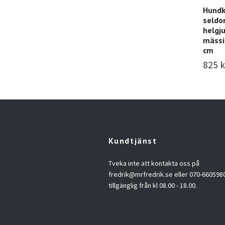
Hundk
seldo
helgj
mässi
cm
825 k
Kundtjänst
Tveka inte att kontakta oss på
fredrik@mrfredrik.se
eller 070-6605980.
tillgänglig från kl 08.00 - 18.00.