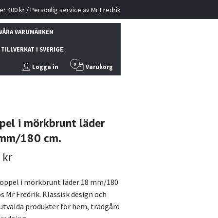
ver 400 kr / Personlig service av Mr Fredrik
VÅRA VARUMÄRKEN
TILLVERKAT I SVERIGE
0
Logga in
Varukorg
pel i mörkbrunt läder
mm/180 cm.
 kr
oppel i mörkbrunt läder 18 mm/180
s Mr Fredrik. Klassisk design och
utvalda produkter för hem, trädgård