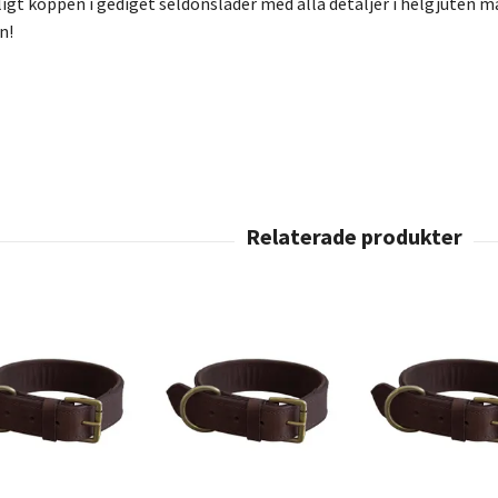
igt koppen i gediget seldonsläder med alla detaljer i helgjuten mä
n!