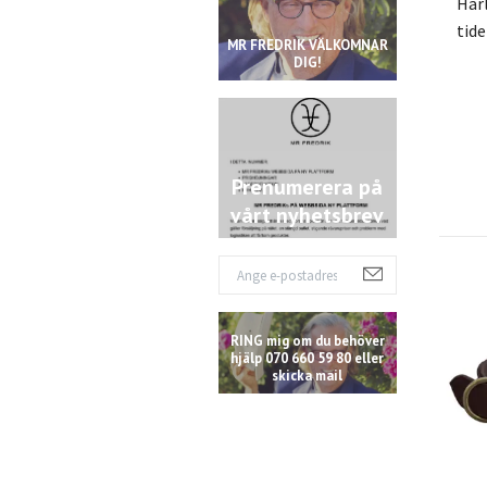
Härl
tide
MR FREDRIK VÄLKOMNAR
DIG!
Prenumerera på
vårt nyhetsbrev
RING mig om du behöver
hjälp 070 660 59 80 eller
skicka mail