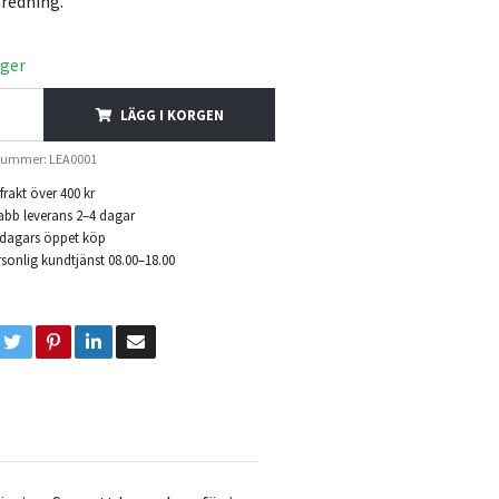
nredning.
ager
LÄGG I KORGEN
lnummer: LEA0001
 frakt över 400 kr
abb leverans 2–4 dagar
 dagars öppet köp
sonlig kundtjänst 08.00–18.00