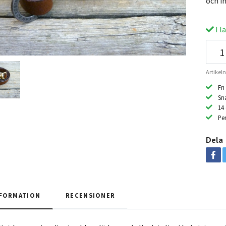
och i
I l
Artike
Fri
Sn
14
Per
Dela
FORMATION
RECENSIONER