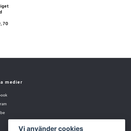
iget
d
, 70
la medier
book
gram
ube
Vi använder cookies