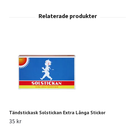
Tändstickask Solstickan Extra Långa Stickor
G
m
35 kr
9