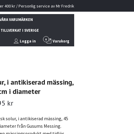
ver 400 kr / Personlig service av Mr Fredrik
VÅRA VARUMÄRKEN
TILLVERKAT I SVERIGE
0
Logga in
Varukorg
r, i antikiserad mässing,
cm i diameter
95 kr
sk solur, i antikiserad mässing, 45
diameter från Gusums Messing.
en mässingsprodukt med tidlös