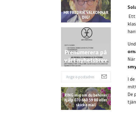
Sol
MR FREDRIK VÄLKOMNAR
Ett 
DIG!
klas
han
Und
Prenumerera på
orn
När 
vårt nyhetsbrev
smy
I de
mitt
De 
RING mig om du behöver
hjälp 070 660 59 80 eller
tjän
skicka mail