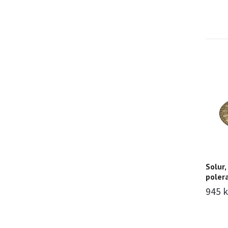
Solur,
poler
945 k