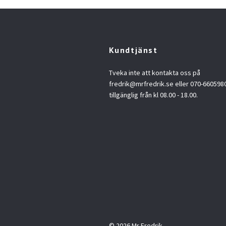
Kundtjänst
Tveka inte att kontakta oss på
fredrik@mrfredrik.se
eller 070-6605980.
tillgänglig från kl 08.00 - 18.00.
© 2026 Mr Fredrik