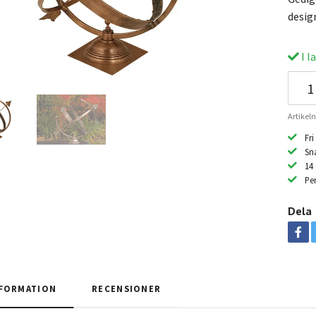
desig
I l
Artike
Fri
Sn
14
Per
Dela
FORMATION
RECENSIONER