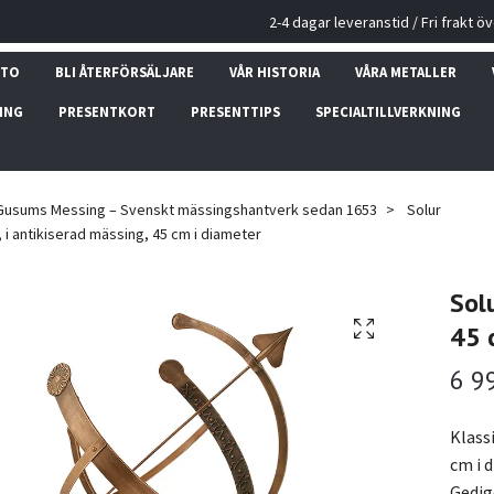
2-4 dagar leveranstid / Fri frakt ö
NTO
BLI ÅTERFÖRSÄLJARE
VÅR HISTORIA
VÅRA METALLER
ING
PRESENTKORT
PRESENTTIPS
SPECIALTILLVERKNING
Gusums Messing – Svenskt mässingshantverk sedan 1653
Solur
, i antikiserad mässing, 45 cm i diameter
Solu
45 
6 9
Klassi
cm i 
Gedig