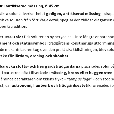
ur i antikiserad mässing, Ø 45 cm
äkta solur tillverkat helt i
gedigen, antikiserad mässing
– skap
siska soluren från förr. Varje detalj speglar den tidlösa elegansen 
tverkstradition.
er
1600-talet
fick soluret en ny betydelse – inte längre enbart s
ament och statussymbol
i trädgårdens konstnärliga utformning
de mekaniska uren tog över den praktiska tidhållningen, blev solu
cke för lärdom, ordning och skönhet
.
barocka slotts- och herrgårdsträdgårdarna
placerades solur på
 i parterrer, ofta tillverkade i
mässing, brons eller huggen sten
.
påminde betraktaren om tidens flykt –
“tempus fugit”
– och stod s
st, där
astronomi, hantverk och trädgårdsestetik
förenades i 