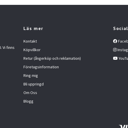
Läs mer
Socia
Kontakt
Face
 Vi finns
Köpvillkor
Insta
Retur (ångerköp och reklamation)
YouT
Företagsinformation
Ring mig
Bli uppringd
Om Oss
Blogg