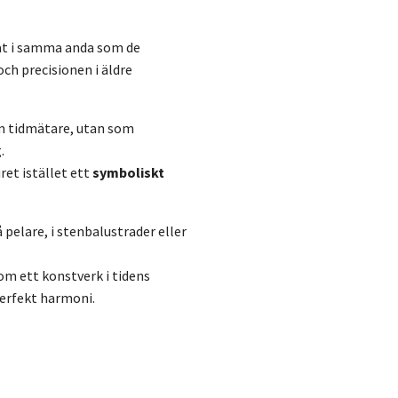
at i samma anda som de
och precisionen i äldre
om tidmätare, utan som
.
ret istället ett
symboliskt
 pelare, i stenbalustrader eller
om ett konstverk i tidens
perfekt harmoni.