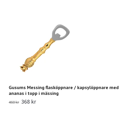
Gusums Messing flasköppnare / kapsylöppnare med
G
ananas i topp i mässing
f
368 kr
6
460 kr