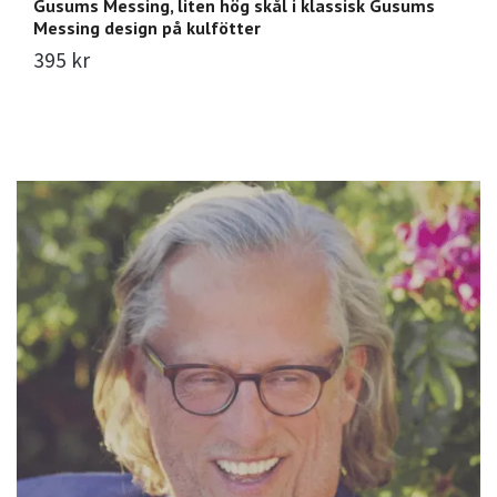
Gusums Messing, liten hög skål i klassisk Gusums
G
Messing design på kulfötter
1
395 kr