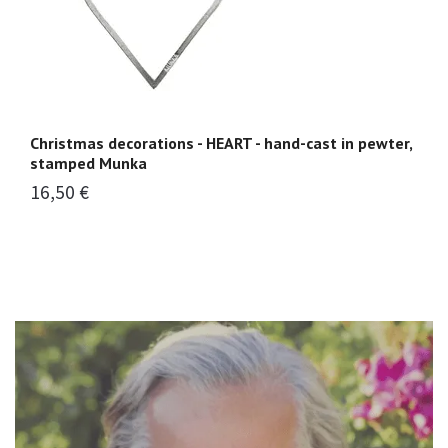
Christmas decorations - HEART - hand-cast in pewter,
Ch
stamped Munka
p
16,50 €
1