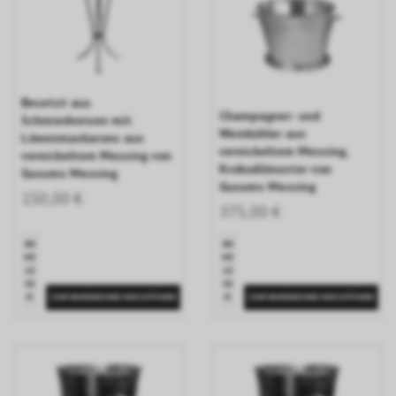
Besetzt aus
Champagner- und
Schmiedeeisen mit
Weinkühler aus
Löwenmaskarons aus
vernickeltem Messing,
vernickeltem Messing von
Krokodilmuster von
Gusums Messing
Gusums Messing
150,00 €
375,00 €
ME
ME
HR
HR
LE
LE
SE
SE
N
N