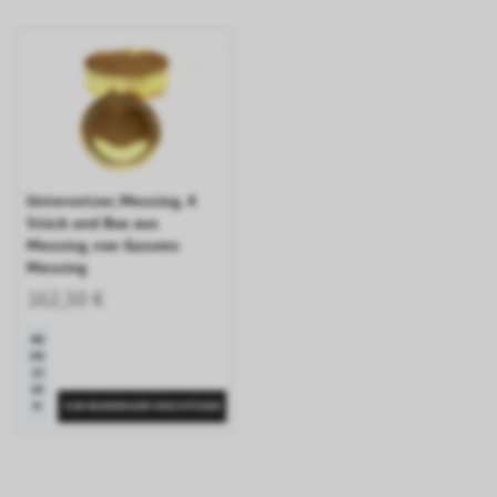
Untersetzer, Messing, 4
Stück und Box aus
Messing, von Gusums
Messing
162,50 €
ME
HR
LE
SE
N