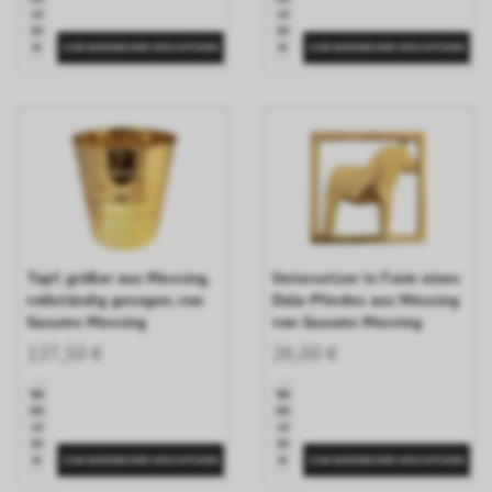
LE
LE
SE
SE
N
N
Topf, größer aus Messing,
Untersetzer in Form eines
vollständig gezogen, von
Dala-Pferdes aus Messing
Gusums Messing
von Gusums Messing
137,50 €
26,00 €
ME
ME
HR
HR
LE
LE
SE
SE
N
N