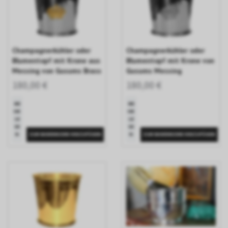
Champagnerkühler oder
Champagnerkühler oder
Blumentopf mit Krone aus
Blumentopf mit Krone von
Messing von Gusums Brass
Gusums Messing
180,00 €
180,00 €
ME
ME
HR
HR
LE
LE
SE
SE
N
N