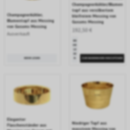
Champagnerkühler/Blumen
topf aus versilbertem
Champagnerkühler,
bleifreiem Messing von
Blumentopf aus Messing
Gusums Messing
von Gusums Messing
192,50 €
Ausverkauft
ME
HR
LE
SE
MEHR LESEN
N
Eleganter
Niedriger Topf aus
Flaschenständer aus
massivem Messing von