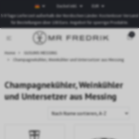
Dackel inkl.
EUR
3-9 Tage Lieferzeit außerhalb der Nordischen Länder. Kostenloser Versand
für Bestellungen über 100 Euro. Angebot für sperrige Produkte.
0
Home
GUSUMS MESSING
Champagnekühler, Weinkühler und Untersetzer aus Messing
Champagnekühler, Weinkühler
und Untersetzer aus Messing