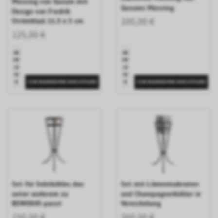
Messing von Gusum mit
Gusums Messing.
Design von Fredrik
105,00 €
Strömblad, 11,5 x 3 cm
125,00 €
ME
ME
HR
HR
LE
LE
SE
SE
N
N
Set für Sektkühler, das
Set mit Löwenmakronen
unter anderem zu
und Champagnerkühler in
BOW0043 passt
Vernickelung
150,00 €
260,00 €