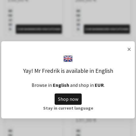
ME
ME
HR
HR
LE
LE
SE
SE
N
N
×
Yay! Mr Fredrik is available in English
Browse in
English
and shop in
EUR
.
Topf, größer aus Messing,
Ständer mit
Shop now
komplett gezogen,
Champagnerkühler
vernickelt, von Gusums
Stay in current language
260,00 €
Messing
137,50 €
ME
ME
HR
HR