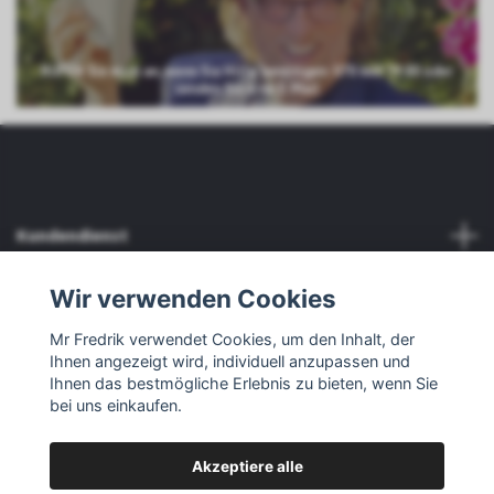
RUFEN Sie mich an, wenn Sie Hilfe benötigen: 070 660 59 80 oder
senden Sie eine E-Mail
Kundendienst
Wir verwenden Cookies
Mehr lesen
Mr Fredrik verwendet Cookies, um den Inhalt, der
Sozialen Medien
Ihnen angezeigt wird, individuell anzupassen und
Ihnen das bestmögliche Erlebnis zu bieten, wenn Sie
bei uns einkaufen.
Akzeptiere alle