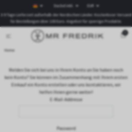
Dackel inkl.
EUR
3-9 Tage Lieferzeit außerhalb der Nordischen Länder. Kostenloser Versand
für Bestellungen über 100 Euro. Angebot für sperrige Produkte.
0
Home
Melden Sie sich bei uns in Ihrem Konto an Sie haben noch
kein Konto? Sie können im Zusammenhang mit Ihrem ersten
Einkauf ein Konto erstellen oder uns kontaktieren, wir
helfen Ihnen gerne weiter!
E-Mail-Addresse
Password