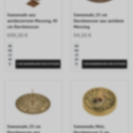
Sonnenuhr aus
Sonnenuhr, 25 cm
antikisiertem Messing, 45
Durchmesser aus antikem
cm Durchmesser
Messing
699,50 €
94,50 €
ME
ME
HR
HR
LE
LE
SE
SE
N
N
Sonnenuhr, 25 cm
Sonnenuhr, Mini,
Durchmesser aus
Durchmesser 5 cm,