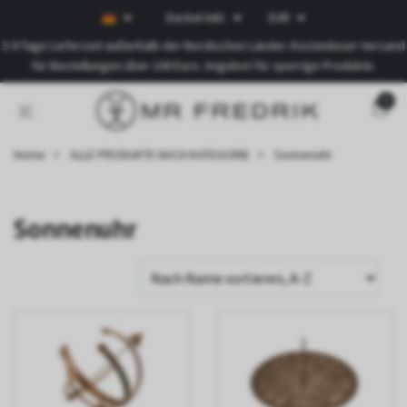
Dackel inkl.
EUR
3-9 Tage Lieferzeit außerhalb der Nordischen Länder. Kostenloser Versand
für Bestellungen über 100 Euro. Angebot für sperrige Produkte.
0
Home
ALLE PRODUKTE NACH KATEGORIE
Sonnenuhr
Sonnenuhr