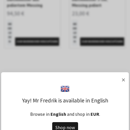
poliertem Messing
Messing poliert
94,50 €
23,00 €
ME
ME
HR
HR
LE
LE
SE
SE
N
N
×
Yay! Mr Fredrik is available in English
Browse in
English
and shop in
EUR
.
Shop now